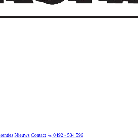
renties
Nieuws
Contact
0492 - 534 596