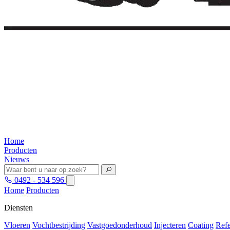
Home
Producten
Nieuws
0492 - 534 596
Home
Producten
Diensten
Vloeren
Vochtbestrijding
Vastgoedonderhoud
Injecteren
Coating
Refe