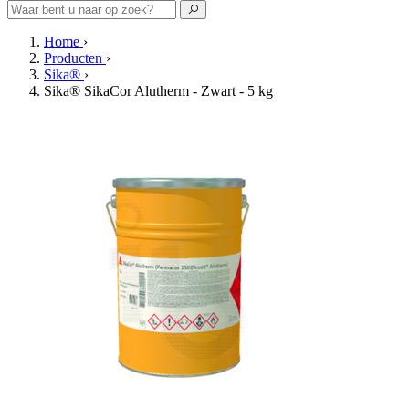
Home
›
Producten
›
Sika®
›
Sika® SikaCor Alutherm - Zwart - 5 kg