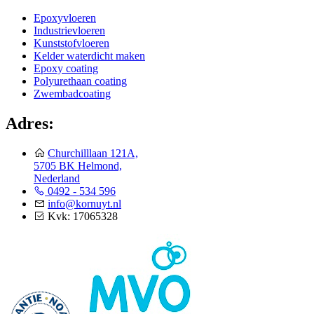
Epoxyvloeren
Industrievloeren
Kunststofvloeren
Kelder waterdicht maken
Epoxy coating
Polyurethaan coating
Zwembadcoating
Adres:
Churchilllaan 121A,
5705 BK Helmond,
Nederland
0492 - 534 596
info@kornuyt.nl
Kvk: 17065328