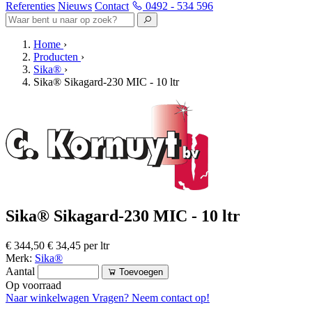
Referenties
Nieuws
Contact
0492 - 534 596
Home
›
Producten
›
Sika®
›
Sika® Sikagard-230 MIC - 10 ltr
Sika® Sikagard-230 MIC - 10 ltr
€ 344,50
€ 34,45 per ltr
Merk:
Sika®
Aantal
Toevoegen
Op voorraad
Naar winkelwagen
Vragen? Neem contact op!