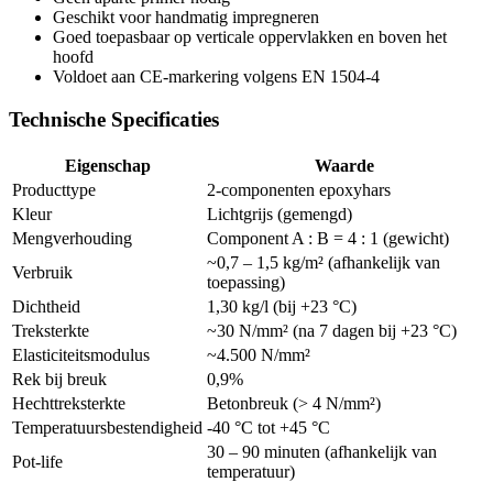
Geschikt voor handmatig impregneren
Goed toepasbaar op verticale oppervlakken en boven het
hoofd
Voldoet aan CE-markering volgens EN 1504-4
Technische Specificaties
Eigenschap
Waarde
Producttype
2-componenten epoxyhars
Kleur
Lichtgrijs (gemengd)
Mengverhouding
Component A : B = 4 : 1 (gewicht)
~0,7 – 1,5 kg/m² (afhankelijk van
Verbruik
toepassing)
Dichtheid
1,30 kg/l (bij +23 °C)
Treksterkte
~30 N/mm² (na 7 dagen bij +23 °C)
Elasticiteitsmodulus
~4.500 N/mm²
Rek bij breuk
0,9%
Hechttreksterkte
Betonbreuk (> 4 N/mm²)
Temperatuursbestendigheid
-40 °C tot +45 °C
30 – 90 minuten (afhankelijk van
Pot-life
temperatuur)