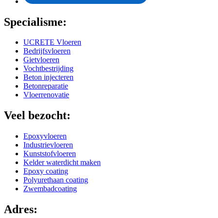
Specialisme:
UCRETE Vloeren
Bedrijfsvloeren
Gietvloeren
Vochtbestrijding
Beton injecteren
Betonreparatie
Vloerrenovatie
Veel bezocht:
Epoxyvloeren
Industrievloeren
Kunststofvloeren
Kelder waterdicht maken
Epoxy coating
Polyurethaan coating
Zwembadcoating
Adres: