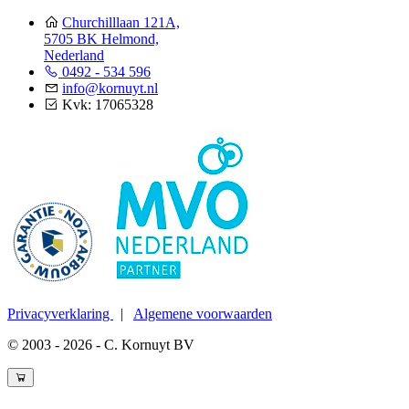
Churchilllaan 121A,
5705 BK Helmond,
Nederland
0492 - 534 596
info@kornuyt.nl
Kvk: 17065328
Privacyverklaring
|
Algemene voorwaarden
© 2003 - 2026 - C. Kornuyt BV