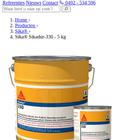
Referenties
Nieuws
Contact
0492 - 534 596
Home
›
Producten
›
Sika®
›
Sika® Sikadur-330 - 5 kg