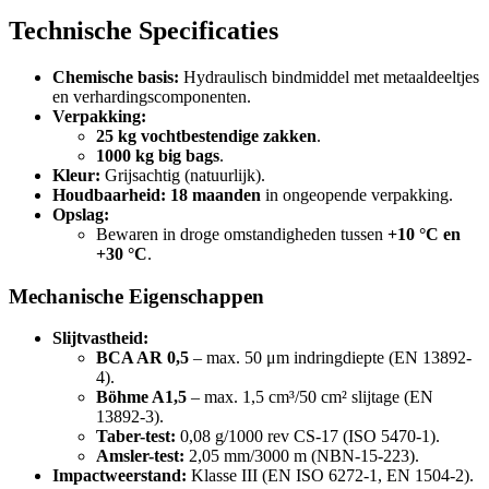
Technische Specificaties
Chemische basis:
Hydraulisch bindmiddel met metaaldeeltjes
en verhardingscomponenten.
Verpakking:
25 kg vochtbestendige zakken
.
1000 kg big bags
.
Kleur:
Grijsachtig (natuurlijk).
Houdbaarheid:
18 maanden
in ongeopende verpakking.
Opslag:
Bewaren in droge omstandigheden tussen
+10 °C en
+30 °C
.
Mechanische Eigenschappen
Slijtvastheid:
BCA AR 0,5
– max. 50 μm indringdiepte (EN 13892-
4).
Böhme A1,5
– max. 1,5 cm³/50 cm² slijtage (EN
13892-3).
Taber-test:
0,08 g/1000 rev CS-17 (ISO 5470-1).
Amsler-test:
2,05 mm/3000 m (NBN-15-223).
Impactweerstand:
Klasse III (EN ISO 6272-1, EN 1504-2).