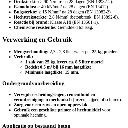
Druksterkte:
≥ 90 N/mm² na 28 dagen (EN 13982-2).
E-modulus:
≥ 40 kN/mm² na 28 dagen (EN 13412).
Buigsterkte:
≥ 15 N/mm² na 28 dagen (EN 13982-2).
Hechttreksterkte:
2,8 N/mm² (betonbreuk, EN 13892-8).
Reactie bij brand:
Klasse A1fl (EN 13501-1).
Chemische resistentie:
Gemiddeld tot laag.
Verwerking en Gebruik
Mengverhouding:
2,3 - 2,8 liter water per
25 kg poeder
.
Verbruik:
1 zak van 25 kg levert ca. 8,5 liter mortel
.
Bedekt 0,5 m² bij 16 mm laagdikte
.
Minimale laagdikte: 15 mm
.
Ondergrondvoorbereiding
Verwijder scheidingslagen, cementhuid en
verontreinigingen mechanisch
(frezen, slijpen of schuren).
Zorg voor een ruw en open oppervlak
.
Gebruik een geschikte primer of hechtmiddel
voor
optimale hechting.
Applicatie op bestaand beton