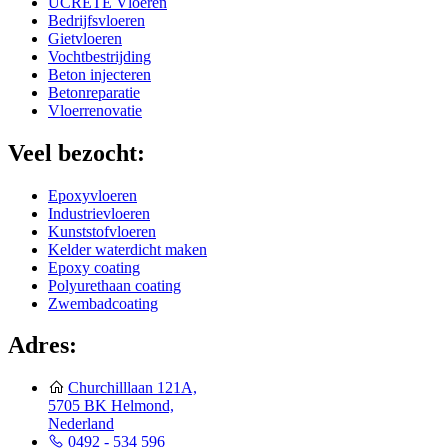
UCRETE Vloeren
Bedrijfsvloeren
Gietvloeren
Vochtbestrijding
Beton injecteren
Betonreparatie
Vloerrenovatie
Veel bezocht:
Epoxyvloeren
Industrievloeren
Kunststofvloeren
Kelder waterdicht maken
Epoxy coating
Polyurethaan coating
Zwembadcoating
Adres:
Churchilllaan 121A,
5705 BK Helmond,
Nederland
0492 - 534 596