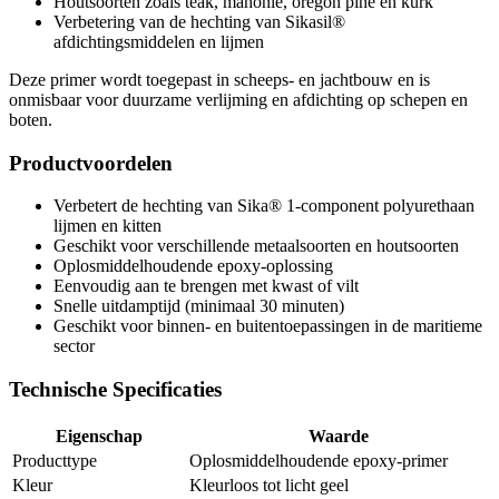
Houtsoorten zoals teak, mahonie, oregon pine en kurk
Verbetering van de hechting van Sikasil®
afdichtingsmiddelen en lijmen
Deze primer wordt toegepast in scheeps- en jachtbouw en is
onmisbaar voor duurzame verlijming en afdichting op schepen en
boten.
Productvoordelen
Verbetert de hechting van Sika® 1-component polyurethaan
lijmen en kitten
Geschikt voor verschillende metaalsoorten en houtsoorten
Oplosmiddelhoudende epoxy-oplossing
Eenvoudig aan te brengen met kwast of vilt
Snelle uitdamptijd (minimaal 30 minuten)
Geschikt voor binnen- en buitentoepassingen in de maritieme
sector
Technische Specificaties
Eigenschap
Waarde
Producttype
Oplosmiddelhoudende epoxy-primer
Kleur
Kleurloos tot licht geel