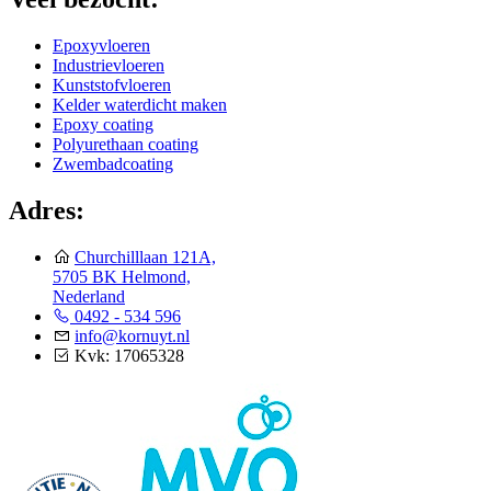
Epoxyvloeren
Industrievloeren
Kunststofvloeren
Kelder waterdicht maken
Epoxy coating
Polyurethaan coating
Zwembadcoating
Adres:
Churchilllaan 121A,
5705 BK Helmond,
Nederland
0492 - 534 596
info@kornuyt.nl
Kvk: 17065328