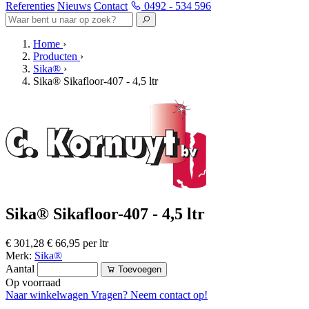
Referenties
Nieuws
Contact
0492 - 534 596
Home
›
Producten
›
Sika®
›
Sika® Sikafloor-407 - 4,5 ltr
Sika® Sikafloor-407 - 4,5 ltr
€ 301,28
€ 66,95 per ltr
Merk:
Sika®
Aantal
Toevoegen
Op voorraad
Naar winkelwagen
Vragen? Neem contact op!