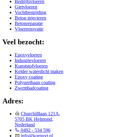
Bedrijfsvloeren
Gietvloeren
Vochtbestrijding
Beton injecteren
Betonreparatie
Vloerrenovatie
Veel bezocht:
Epoxyvloeren
Industrievloeren
Kunststofvloeren
Kelder waterdicht maken
Epoxy coating
Polyurethaan coating
Zwembadcoating
Adres:
Churchilllaan 121A,
5705 BK Helmond,
Nederland
0492 - 534 596
info@kornuyt.nl