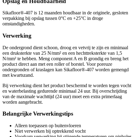
Opslag en Houdbaarheid
Sikafloor®-407 is 12 maanden houdbaar in de originele, gesloten
verpakking bij opslag tussen 0°C en +25°C in droge
omstandigheden.
Verwerking
De ondergrond dient schoon, droog en vetvrij te zijn en minimaal
een druksterkte van 25 N/mm² en een hechttreksterkte van 1,5
N/mm² te hebben. Meng component A en B grondig en breng het
product direct aan met een roller of borstel. Voor poreuze
ondergronden of kraslagen kan Sikafloor®-407 worden gemengd
met kwartszand.
Bij verwerking dient het product beschermd te worden tegen vocht
en waterbelasting gedurende minimaal 24 uur. Bij overschrijding
van de maximale wachttijd (24 uur) moet een extra primerlaag
worden aangebracht.
Belangrijke Verwerkingstips
Alleen toepassen op buitenvloeren
Niet verwerken bij optrekkend vocht
Voorkom verwerking bij stijgende temperaturen om pinholes