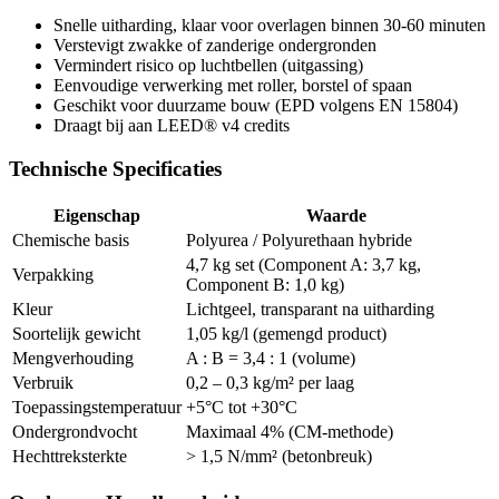
Snelle uitharding, klaar voor overlagen binnen 30-60 minuten
Verstevigt zwakke of zanderige ondergronden
Vermindert risico op luchtbellen (uitgassing)
Eenvoudige verwerking met roller, borstel of spaan
Geschikt voor duurzame bouw (EPD volgens EN 15804)
Draagt bij aan LEED® v4 credits
Technische Specificaties
Eigenschap
Waarde
Chemische basis
Polyurea / Polyurethaan hybride
4,7 kg set (Component A: 3,7 kg,
Verpakking
Component B: 1,0 kg)
Kleur
Lichtgeel, transparant na uitharding
Soortelijk gewicht
1,05 kg/l (gemengd product)
Mengverhouding
A : B = 3,4 : 1 (volume)
Verbruik
0,2 – 0,3 kg/m² per laag
Toepassingstemperatuur
+5°C tot +30°C
Ondergrondvocht
Maximaal 4% (CM-methode)
Hechttreksterkte
> 1,5 N/mm² (betonbreuk)