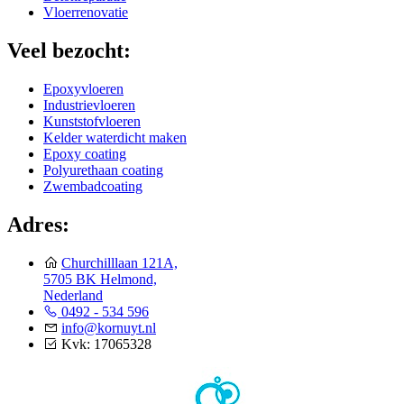
Vloerrenovatie
Veel bezocht:
Epoxyvloeren
Industrievloeren
Kunststofvloeren
Kelder waterdicht maken
Epoxy coating
Polyurethaan coating
Zwembadcoating
Adres:
Churchilllaan 121A,
5705 BK Helmond,
Nederland
0492 - 534 596
info@kornuyt.nl
Kvk: 17065328