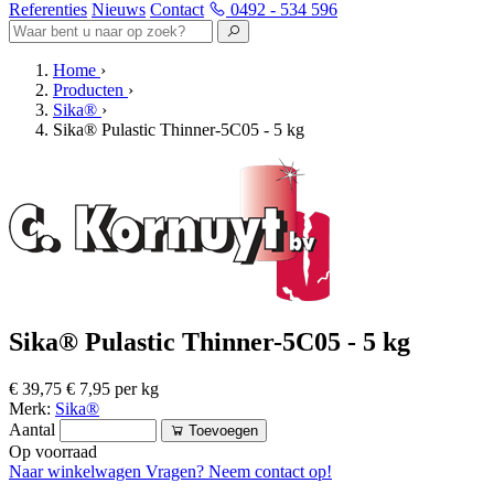
Referenties
Nieuws
Contact
0492 - 534 596
Home
›
Producten
›
Sika®
›
Sika® Pulastic Thinner-5C05 - 5 kg
Sika® Pulastic Thinner-5C05 - 5 kg
€ 39,75
€ 7,95 per kg
Merk:
Sika®
Aantal
Toevoegen
Op voorraad
Naar winkelwagen
Vragen? Neem contact op!