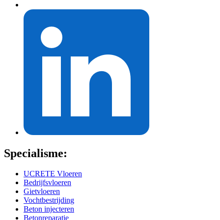
Specialisme:
UCRETE Vloeren
Bedrijfsvloeren
Gietvloeren
Vochtbestrijding
Beton injecteren
Betonreparatie