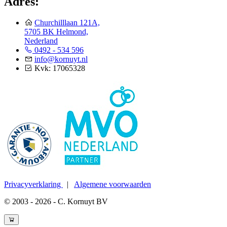
Adres:
Churchilllaan 121A,
5705 BK Helmond,
Nederland
0492 - 534 596
info@kornuyt.nl
Kvk: 17065328
Privacyverklaring
|
Algemene voorwaarden
© 2003 - 2026 - C. Kornuyt BV