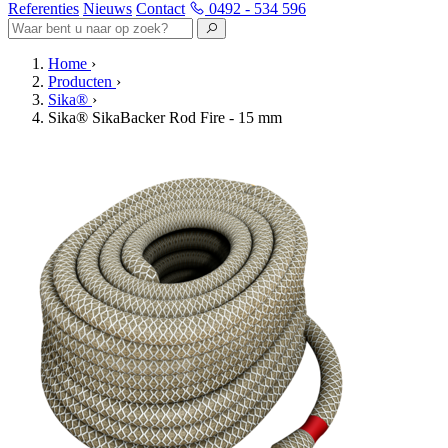
Referenties
Nieuws
Contact
0492 - 534 596
Home
›
Producten
›
Sika®
›
Sika® SikaBacker Rod Fire - 15 mm