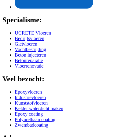
Specialisme:
UCRETE Vloeren
Bedrijfsvloeren
Gietvloeren
Vochtbestrijding
Beton injecteren
Betonreparatie
Vloerrenovatie
Veel bezocht:
Epoxyvloeren
Industrievloeren
Kunststofvloeren
Kelder waterdicht maken
Epoxy coating
Polyurethaan coating
Zwembadcoating