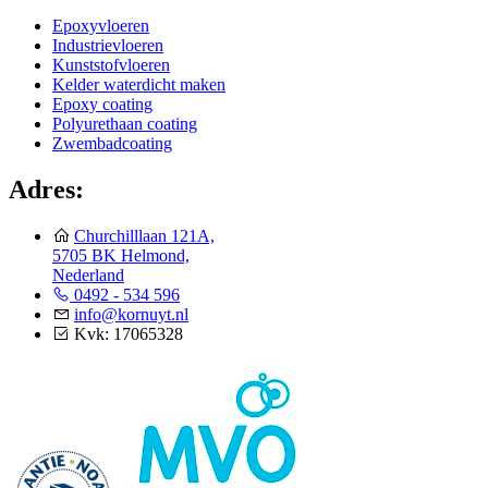
Epoxyvloeren
Industrievloeren
Kunststofvloeren
Kelder waterdicht maken
Epoxy coating
Polyurethaan coating
Zwembadcoating
Adres:
Churchilllaan 121A,
5705 BK Helmond,
Nederland
0492 - 534 596
info@kornuyt.nl
Kvk: 17065328