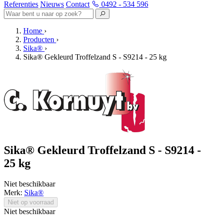
Referenties
Nieuws
Contact
0492 - 534 596
Home
›
Producten
›
Sika®
›
Sika® Gekleurd Troffelzand S - S9214 - 25 kg
Sika® Gekleurd Troffelzand S - S9214 -
25 kg
Niet beschikbaar
Merk:
Sika®
Niet op voorraad
Niet beschikbaar