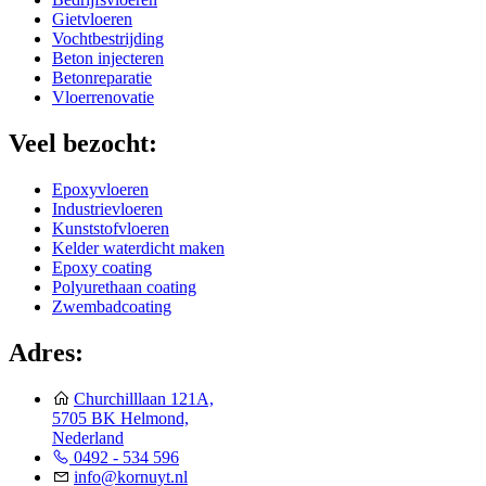
Gietvloeren
Vochtbestrijding
Beton injecteren
Betonreparatie
Vloerrenovatie
Veel bezocht:
Epoxyvloeren
Industrievloeren
Kunststofvloeren
Kelder waterdicht maken
Epoxy coating
Polyurethaan coating
Zwembadcoating
Adres:
Churchilllaan 121A,
5705 BK Helmond,
Nederland
0492 - 534 596
info@kornuyt.nl