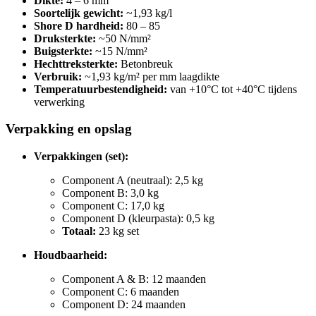
Dikte:
4 – 6 mm
Soortelijk gewicht:
~1,93 kg/l
Shore D hardheid:
80 – 85
Druksterkte:
~50 N/mm²
Buigsterkte:
~15 N/mm²
Hechttreksterkte:
Betonbreuk
Verbruik:
~1,93 kg/m² per mm laagdikte
Temperatuurbestendigheid:
van +10°C tot +40°C tijdens
verwerking
Verpakking en opslag
Verpakkingen (set):
Component A (neutraal): 2,5 kg
Component B: 3,0 kg
Component C: 17,0 kg
Component D (kleurpasta): 0,5 kg
Totaal:
23 kg set
Houdbaarheid:
Component A & B: 12 maanden
Component C: 6 maanden
Component D: 24 maanden