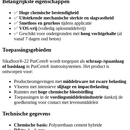
Belangrijkste eigenschappen
✅
Hoge chemische bestendigheid
✅
Uitstekende mechanische sterkte en slagvastheid
✅
Smetloos en geurloos
tijdens applicatie
✅
VOS-vrij
(volledig oplosmiddelvrij)
✅ Geschikt voor ondergronden met
hoog vochtgehalte
(al
vanaf 7 dagen oud beton)
Toepassingsgebieden
Sikafloor®-22 PurCem® wordt toegepast als
schraap-/spaanlaag
of basislaag
in PurCem® instrooisystemen. Het product is
ontworpen voor:
Productieomgevingen met
middelzware tot zware belasting
Vloeren met intensieve
slijtage en impactbelasting
Ruimtes met
hoge chemische blootstelling
Toepassingen in de
voedingsmiddelenindustrie
dankzij de
goedkeuring voor contact met levensmiddelen
Technische gegevens
Chemische basis:
Polyurethaan cement hybride