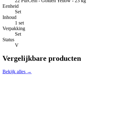
22 PurCem - Golden Yellow - 23 kg
Eenheid
Set
Inhoud
1 set
Verpakking
Set
Status
V
Vergelijkbare producten
Bekijk alles →