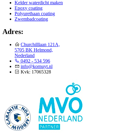
Kelder waterdicht maken
Epoxy coating
Polyurethaan coating
Zwembadcoating
Adres:
Churchilllaan 121A,
5705 BK Helmond,
Nederland
0492 - 534 596
info@kornuyt.nl
Kvk: 17065328