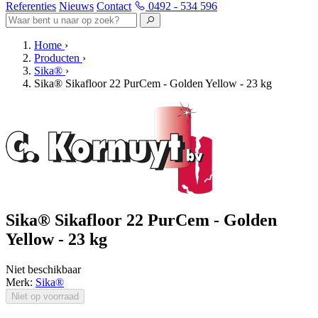
Referenties
Nieuws
Contact
0492 - 534 596
Home
›
Producten
›
Sika®
›
Sika® Sikafloor 22 PurCem - Golden Yellow - 23 kg
Sika® Sikafloor 22 PurCem - Golden
Yellow - 23 kg
Niet beschikbaar
Merk:
Sika®
Niet op voorraad