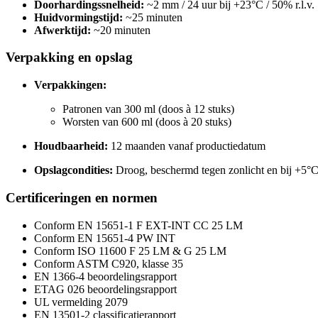
Doorhardingssnelheid:
~2 mm / 24 uur bij +23°C / 50% r.l.v.
Huidvormingstijd:
~25 minuten
Afwerktijd:
~20 minuten
Verpakking en opslag
Verpakkingen:
Patronen van 300 ml (doos à 12 stuks)
Worsten van 600 ml (doos à 20 stuks)
Houdbaarheid:
12 maanden vanaf productiedatum
Opslagcondities:
Droog, beschermd tegen zonlicht en bij +5°C
Certificeringen en normen
Conform EN 15651-1 F EXT-INT CC 25 LM
Conform EN 15651-4 PW INT
Conform ISO 11600 F 25 LM & G 25 LM
Conform ASTM C920, klasse 35
EN 1366-4 beoordelingsrapport
ETAG 026 beoordelingsrapport
UL vermelding 2079
EN 13501-2 classificatierapport