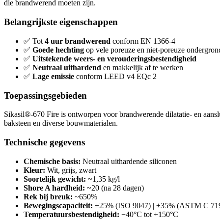
die brandwerend moeten zijn.
Belangrijkste eigenschappen
✅ Tot
4 uur brandwerend
conform EN 1366-4
✅
Goede hechting
op vele poreuze en niet-poreuze ondergron
✅
Uitstekende weers- en verouderingsbestendigheid
✅
Neutraal uithardend
en makkelijk af te werken
✅
Lage emissie
conform LEED v4 EQc 2
Toepassingsgebieden
Sikasil®-670 Fire is ontworpen voor brandwerende dilatatie- en aans
baksteen en diverse bouwmaterialen.
Technische gegevens
Chemische basis:
Neutraal uithardende siliconen
Kleur:
Wit, grijs, zwart
Soortelijk gewicht:
~1,35 kg/l
Shore A hardheid:
~20 (na 28 dagen)
Rek bij breuk:
~650%
Bewegingscapaciteit:
±25% (ISO 9047) | ±35% (ASTM C 71
Temperatuursbestendigheid:
−40°C tot +150°C