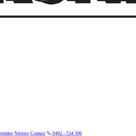
renties
Nieuws
Contact
0492 - 534 596