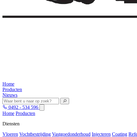
Home
Producten
Nieuws
0492 - 534 596
Home
Producten
Diensten
Vloeren
Vochtbestrijding
Vastgoedonderhoud
Injecteren
Coating
Refe