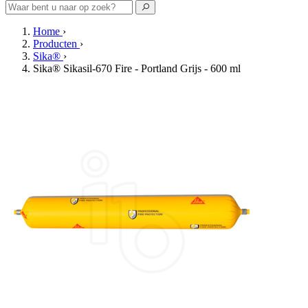
Home
›
Producten
›
Sika®
›
Sika® Sikasil-670 Fire - Portland Grijs - 600 ml