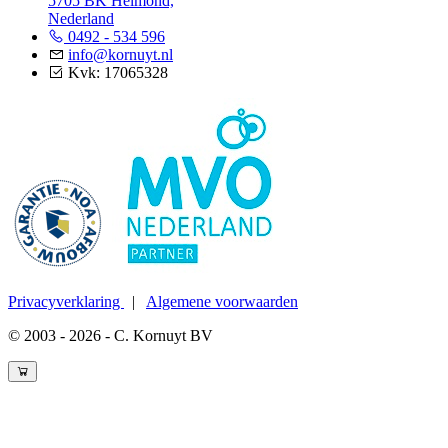
5705 BK Helmond,
Nederland
0492 - 534 596
info@kornuyt.nl
Kvk: 17065328
Privacyverklaring
|
Algemene voorwaarden
© 2003 - 2026 - C. Kornuyt BV