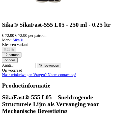
Sika® SikaFast-555 L05 - 250 ml - 0.25 ltr
€ 72,90
€ 72,90 per patroon
Merk:
Sika®
Kies een variant
0.25 ltr
12 patroon
72 doos
Aantal
Toevoegen
Op voorraad
Naar winkelwagen
Vragen? Neem contact op!
Productinformatie
SikaFast®-555 L05 – Sneldrogende
Structurele Lijm als Vervanging voor
Mechanische Bevestiging