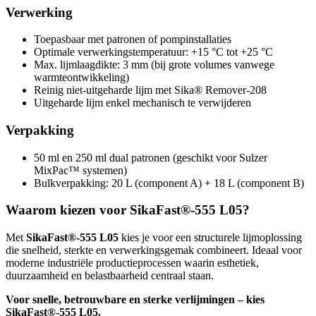
Verwerking
Toepasbaar met patronen of pompinstallaties
Optimale verwerkingstemperatuur: +15 °C tot +25 °C
Max. lijmlaagdikte: 3 mm (bij grote volumes vanwege
warmteontwikkeling)
Reinig niet-uitgeharde lijm met Sika® Remover-208
Uitgeharde lijm enkel mechanisch te verwijderen
Verpakking
50 ml en 250 ml dual patronen (geschikt voor Sulzer
MixPac™ systemen)
Bulkverpakking: 20 L (component A) + 18 L (component B)
Waarom kiezen voor SikaFast®-555 L05?
Met
SikaFast®-555 L05
kies je voor een structurele lijmoplossing
die snelheid, sterkte en verwerkingsgemak combineert. Ideaal voor
moderne industriële productieprocessen waarin esthetiek,
duurzaamheid en belastbaarheid centraal staan.
Voor snelle, betrouwbare en sterke verlijmingen – kies
SikaFast®-555 L05.