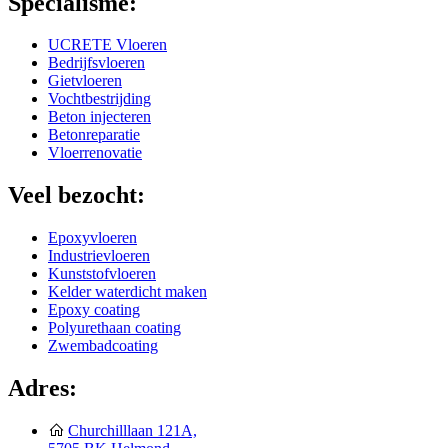
Specialisme:
UCRETE Vloeren
Bedrijfsvloeren
Gietvloeren
Vochtbestrijding
Beton injecteren
Betonreparatie
Vloerrenovatie
Veel bezocht:
Epoxyvloeren
Industrievloeren
Kunststofvloeren
Kelder waterdicht maken
Epoxy coating
Polyurethaan coating
Zwembadcoating
Adres:
Churchilllaan 121A,