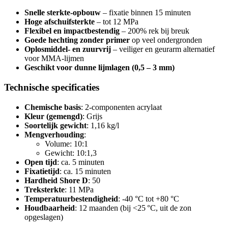
Snelle sterkte-opbouw
– fixatie binnen 15 minuten
Hoge afschuifsterkte
– tot 12 MPa
Flexibel en impactbestendig
– 200% rek bij breuk
Goede hechting zonder primer
op veel ondergronden
Oplosmiddel- en zuurvrij
– veiliger en geurarm alternatief
voor MMA-lijmen
Geschikt voor dunne lijmlagen (0,5 – 3 mm)
Technische specificaties
Chemische basis
: 2-componenten acrylaat
Kleur (gemengd)
: Grijs
Soortelijk gewicht
: 1,16 kg/l
Mengverhouding
:
Volume: 10:1
Gewicht: 10:1,3
Open tijd
: ca. 5 minuten
Fixatietijd
: ca. 15 minuten
Hardheid Shore D
: 50
Treksterkte
: 11 MPa
Temperatuurbestendigheid
: -40 °C tot +80 °C
Houdbaarheid
: 12 maanden (bij <25 °C, uit de zon
opgeslagen)