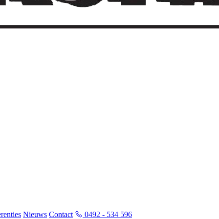
renties
Nieuws
Contact
0492 - 534 596