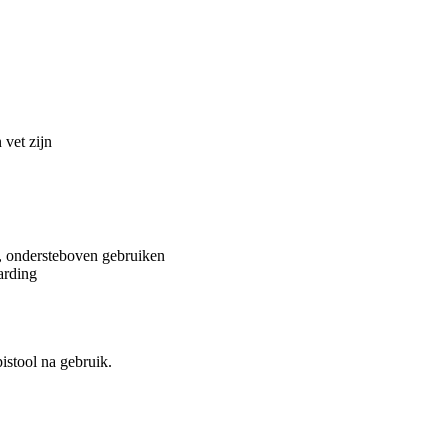
 vet zijn
l, ondersteboven gebruiken
arding
istool na gebruik.