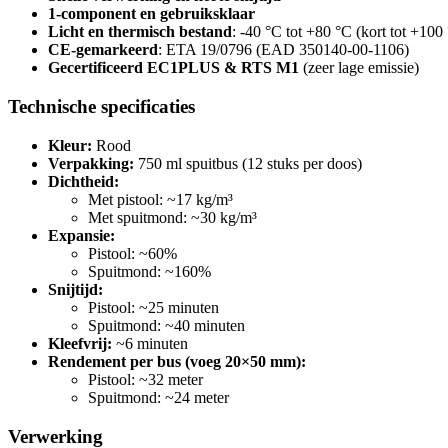
1-component en gebruiksklaar
Licht en thermisch bestand
: -40 °C tot +80 °C (kort tot +100
CE-gemarkeerd
: ETA 19/0796 (EAD 350140-00-1106)
Gecertificeerd EC1PLUS & RTS M1
(zeer lage emissie)
Technische specificaties
Kleur:
Rood
Verpakking:
750 ml spuitbus (12 stuks per doos)
Dichtheid:
Met pistool: ~17 kg/m³
Met spuitmond: ~30 kg/m³
Expansie:
Pistool: ~60%
Spuitmond: ~160%
Snijtijd:
Pistool: ~25 minuten
Spuitmond: ~40 minuten
Kleefvrij:
~6 minuten
Rendement per bus (voeg 20×50 mm):
Pistool: ~32 meter
Spuitmond: ~24 meter
Verwerking