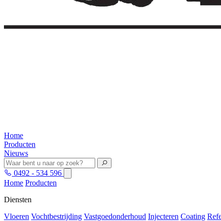
Home
Producten
Nieuws
0492 - 534 596
Home
Producten
Diensten
Vloeren
Vochtbestrijding
Vastgoedonderhoud
Injecteren
Coating
Refe