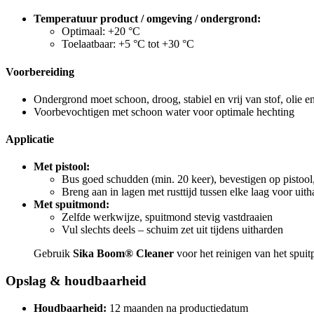
Temperatuur product / omgeving / ondergrond:
Optimaal: +20 °C
Toelaatbaar: +5 °C tot +30 °C
Voorbereiding
Ondergrond moet schoon, droog, stabiel en vrij van stof, olie en
Voorbevochtigen met schoon water voor optimale hechting
Applicatie
Met pistool:
Bus goed schudden (min. 20 keer), bevestigen op pistoo
Breng aan in lagen met rusttijd tussen elke laag voor uith
Met spuitmond:
Zelfde werkwijze, spuitmond stevig vastdraaien
Vul slechts deels – schuim zet uit tijdens uitharden
Gebruik
Sika Boom® Cleaner
voor het reinigen van het spuitp
Opslag & houdbaarheid
Houdbaarheid:
12 maanden na productiedatum