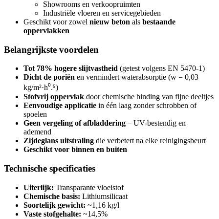
Showrooms en verkoopruimten
Industriële vloeren en servicegebieden
Geschikt voor zowel
nieuw beton
als
bestaande
oppervlakken
Belangrijkste voordelen
Tot 78% hogere slijtvastheid
(getest volgens EN 5470-1)
Dicht de poriën
en vermindert waterabsorptie (w = 0,03
kg/m²·h⁰.⁵)
Stofvrij oppervlak
door chemische binding van fijne deeltjes
Eenvoudige applicatie
in één laag zonder schrobben of
spoelen
Geen vergeling of afbladdering
– UV-bestendig en
ademend
Zijdeglans uitstraling
die verbetert na elke reinigingsbeurt
Geschikt voor binnen en buiten
Technische specificaties
Uiterlijk:
Transparante vloeistof
Chemische basis:
Lithiumsilicaat
Soortelijk gewicht:
~1,16 kg/l
Vaste stofgehalte:
~14,5%