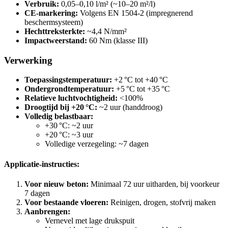
Verbruik:
0,05–0,10 l/m² (~10–20 m²/l)
CE-markering:
Volgens EN 1504-2 (impregnerend
beschermsysteem)
Hechttreksterkte:
~4,4 N/mm²
Impactweerstand:
60 Nm (klasse III)
Verwerking
Toepassingstemperatuur:
+2 °C tot +40 °C
Ondergrondtemperatuur:
+5 °C tot +35 °C
Relatieve luchtvochtigheid:
<100%
Droogtijd bij +20 °C:
~2 uur (handdroog)
Volledig belastbaar:
+30 °C: ~2 uur
+20 °C: ~3 uur
Volledige verzegeling: ~7 dagen
Applicatie-instructies:
Voor nieuw beton:
Minimaal 72 uur uitharden, bij voorkeur
7 dagen
Voor bestaande vloeren:
Reinigen, drogen, stofvrij maken
Aanbrengen:
Vernevel met lage drukspuit