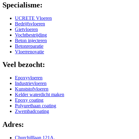
Specialisme:
UCRETE Vloeren
Bedrijfsvloeren
Gietvloeren
Vochtbestrijding
Beton injecteren
Betonreparatie
Vloerrenovatie
Veel bezocht:
Epoxyvloeren
Industrievloeren
Kunststofvloeren
Kelder waterdicht maken
Epoxy coating
Polyurethaan coating
Zwembadcoating
Adres:
Churchilllaan 121A,