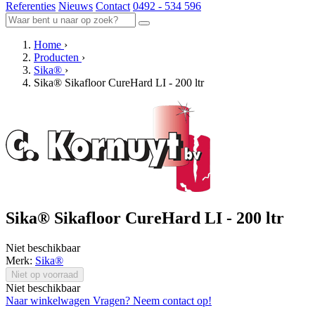
Referenties
Nieuws
Contact
0492 - 534 596
Home
›
Producten
›
Sika®
›
Sika® Sikafloor CureHard LI - 200 ltr
Sika® Sikafloor CureHard LI - 200 ltr
Niet beschikbaar
Merk:
Sika®
Niet op voorraad
Niet beschikbaar
Naar winkelwagen
Vragen? Neem contact op!