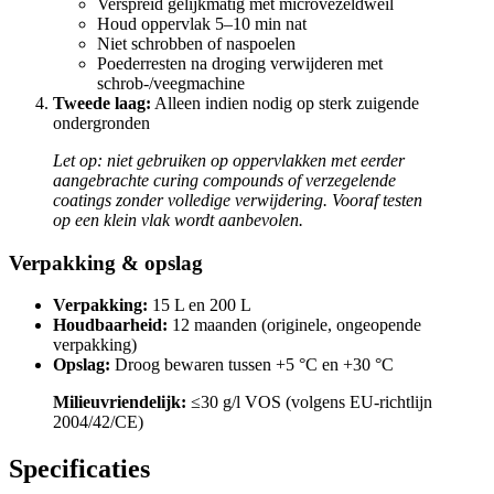
Verspreid gelijkmatig met microvezeldweil
Houd oppervlak 5–10 min nat
Niet schrobben of naspoelen
Poederresten na droging verwijderen met
schrob-/veegmachine
Tweede laag:
Alleen indien nodig op sterk zuigende
ondergronden
Let op: niet gebruiken op oppervlakken met eerder
aangebrachte curing compounds of verzegelende
coatings zonder volledige verwijdering. Vooraf testen
op een klein vlak wordt aanbevolen.
Verpakking & opslag
Verpakking:
15 L en 200 L
Houdbaarheid:
12 maanden (originele, ongeopende
verpakking)
Opslag:
Droog bewaren tussen +5 °C en +30 °C
Milieuvriendelijk:
≤30 g/l VOS (volgens EU-richtlijn
2004/42/CE)
Specificaties