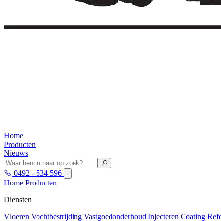
Home
Producten
Nieuws
0492 - 534 596
Home
Producten
Diensten
Vloeren
Vochtbestrijding
Vastgoedonderhoud
Injecteren
Coating
Refe