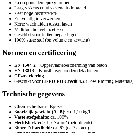
2-componenten epoxy primer
Laag viskeus en uitstekend indringend
Zeer hoge hechtsterkte
Eenvoudig te verwerken
Korte wachttijden tussen lagen
Multifunctioneel inzetbaar
Geschikt voor buitentoepassingen
100% vaste stof (op volume en gewicht)
Normen en certificering
EN 1504-2
– Oppervlaktebescherming van beton
EN 13813
– Kunstharsgebonden dekvloeren
CE-markering
Geschikt voor
LEED EQ Credit 4.2
(Low-Emitting Materials
Technische gegevens
Chemische basis:
Epoxy
Soortelijk gewicht (A+B):
ca. 1,10 kg/l
Vaste stofgehalte:
ca. 100%
Hechtsterkte:
> 1,5 N/mm² (betonbreuk)
Shore D hardheid:
ca. 83 (na 7 dagen)