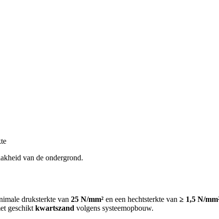
te
vlakheid van de ondergrond.
nimale druksterkte van
25 N/mm²
en een hechtsterkte van
≥ 1,5 N/mm
et geschikt
kwartszand
volgens systeemopbouw.