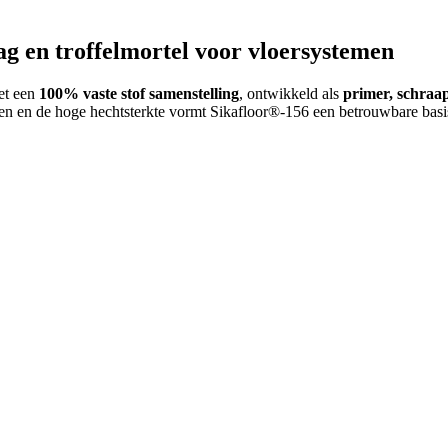
g en troffelmortel voor vloersystemen
t een
100% vaste stof samenstelling
, ontwikkeld als
primer, schraap
gen en de hoge hechtsterkte vormt Sikafloor®-156 een betrouwbare bas