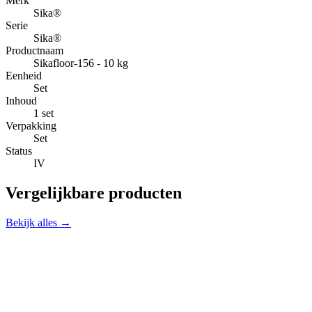
Merk
Sika®
Serie
Sika®
Productnaam
Sikafloor-156 - 10 kg
Eenheid
Set
Inhoud
1 set
Verpakking
Set
Status
IV
Vergelijkbare producten
Bekijk alles →