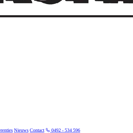
renties
Nieuws
Contact
0492 - 534 596