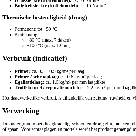
Druksterkte (troffelmortel):
ca. 55 N/mm²
Buigtreksterkte (troffelmortel):
ca. 15 N/mm²
Thermische bestendigheid (droog)
Permanent: tot +50 °C
Kortstondig:
+80 °C (max. 7 dagen)
+100 °C (max. 12 uur)
Verbruik (indicatief)
Primer:
ca. 0,3 – 0,5 kg/m² per laag
Primer / schraaplaag:
ca. 0,6 kg/m² per laag
Egalisatielaag:
ca. 1,6 kg/m² per mm laagdikte
Troffelmortel / reparatiemortel:
ca. 2,2 kg/m² per mm laagdik
Het daadwerkelijke verbruik is afhankelijk van zuiging, ruwheid en 
Verwerking
De ondergrond moet draagkrachtig, schoon en droog zijn, met een mi
of spaan. Voor schraaplagen en mortels wordt het product gemengd m