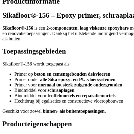
Productinformatie
Sikafloor®-156 – Epoxy primer, schraaplaa
Sikafloor®-156
is een
2-componenten, laag viskeuze epoxyhars
me
en renovatietoepassingen. Dankzij het uitstekende indringend vermo
als buiten.
Toepassingsgebieden
Sikafloor®-156 wordt toegepast als:
Primer op
beton en cementgebonden dekvloeren
Primer onder
alle Sika epoxy- en PU-vloersystemen
Primer voor
normaal tot sterk zuigende ondergronden
Bindmiddel voor
schraaplagen
Bindmiddel voor
troffelmortels en reparatiemortels
Hechtbrug bij egalisaties en constructieve vloeropbouwen
Geschikt voor zowel
binnen- als buitentoepassingen
.
Producteigenschappen