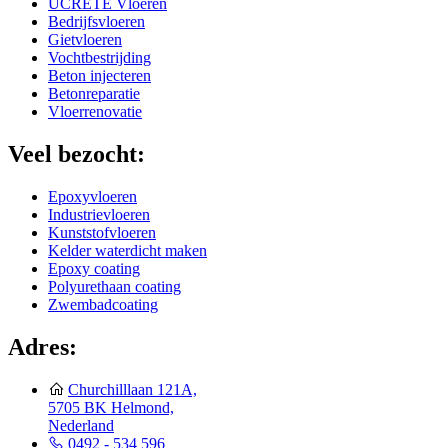
UCRETE Vloeren
Bedrijfsvloeren
Gietvloeren
Vochtbestrijding
Beton injecteren
Betonreparatie
Vloerrenovatie
Veel bezocht:
Epoxyvloeren
Industrievloeren
Kunststofvloeren
Kelder waterdicht maken
Epoxy coating
Polyurethaan coating
Zwembadcoating
Adres:
Churchilllaan 121A,
5705 BK Helmond,
Nederland
0492 - 534 596