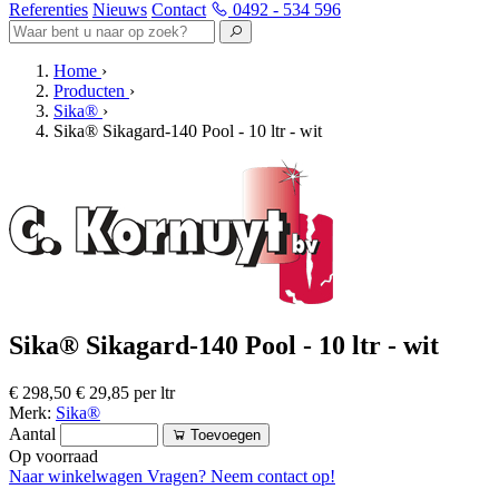
Referenties
Nieuws
Contact
0492 - 534 596
Home
›
Producten
›
Sika®
›
Sika® Sikagard-140 Pool - 10 ltr - wit
Sika® Sikagard-140 Pool - 10 ltr - wit
€ 298,50
€ 29,85 per ltr
Merk:
Sika®
Aantal
Toevoegen
Op voorraad
Naar winkelwagen
Vragen? Neem contact op!