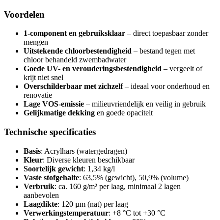
Voordelen
1-component en gebruiksklaar
– direct toepasbaar zonder
mengen
Uitstekende chloorbestendigheid
– bestand tegen met
chloor behandeld zwembadwater
Goede UV- en verouderingsbestendigheid
– vergeelt of
krijt niet snel
Overschilderbaar met zichzelf
– ideaal voor onderhoud en
renovatie
Lage VOS-emissie
– milieuvriendelijk en veilig in gebruik
Gelijkmatige dekking
en goede opaciteit
Technische specificaties
Basis
: Acrylhars (watergedragen)
Kleur
: Diverse kleuren beschikbaar
Soortelijk gewicht
: 1,34 kg/l
Vaste stofgehalte
: 63,5% (gewicht), 50,9% (volume)
Verbruik
: ca. 160 g/m² per laag, minimaal 2 lagen
aanbevolen
Laagdikte
: 120 µm (nat) per laag
Verwerkingstemperatuur
: +8 °C tot +30 °C