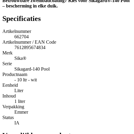
Betrouwbare zwembadcoating? Kies voor Sikagard®-140 Pool
– bescherming in elke duik.
Specificaties
Artikelnummer
662704
Artikelnummer / EAN Code
7612895674834
Merk
Sika®
Serie
Sikagard-140 Pool
Productnaam
- 10 ltr - wit
Eenheid
Liter
Inhoud
1 liter
Verpakking
Emmer
Status
IA