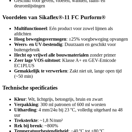
Geschikt voor gevels, vloeren, wanden, raam- en
deuromlijstingen
Voordelen van Sikaflex®-11 FC Purform®
Multifunctioneel
: Eén product voor zowel lijmen als
afdichten
Hoog bewegingsvermogen
: ±25% voegbeweging opvangen
Weers- en UV-bestendig
: Duurzaam en geschikt voor
buitengebruik
Hecht op vrijwel alle bouwmaterialen
zonder primer
Zeer lage VOS-uitstoot
: Klasse A+ en GEV-Emicode
EC1PLUS
Gemakkelijk te verwerken
: Zakt niet uit, lange open tijd
(~50 min)
Technische specificaties
Kleur
: Wit, lichtgrijs, betongrijs, bruin en zwart
Verpakking
: 300 ml patronen of 600 ml worsten
Uitharding
: 4 mm/24u bij 23 °C, volledig uitgehard na 48
uur
Treksterkte
: ~1,8 N/mm²
Rek bij breuk
: ~800%
Temperatuurbestendigheid
: −40 °C tot +80 °C