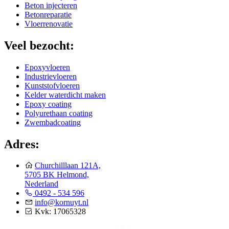
Beton injecteren
Betonreparatie
Vloerrenovatie
Veel bezocht:
Epoxyvloeren
Industrievloeren
Kunststofvloeren
Kelder waterdicht maken
Epoxy coating
Polyurethaan coating
Zwembadcoating
Adres:
Churchilllaan 121A,
5705 BK Helmond,
Nederland
0492 - 534 596
info@kornuyt.nl
Kvk: 17065328