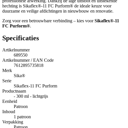
professionele afwerking. Dankzij de lage uitstoot en uitstekende
hechting is Sikaflex®-11 FC Purform® de ideale keuze voor
duurzame en veilige afdichtingen in nieuwbouw en renovatie.
Zorg voor een betrouwbare verbinding – kies voor
Sikaflex®-11
FC Purform®
.
Specificaties
Artikelnummer
689550
Artikelnummer / EAN Code
7612895735818
Merk
Sika®
Serie
Sikaflex-11 FC Purform
Productnaam
- 300 ml - lichtgrijs
Eenheid
Patroon
Inhoud
1 patroon
Verpakking
Patroon