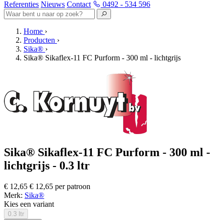
Referenties
Nieuws
Contact
0492 - 534 596
Home
›
Producten
›
Sika®
›
Sika® Sikaflex-11 FC Purform - 300 ml - lichtgrijs
Sika® Sikaflex-11 FC Purform - 300 ml -
lichtgrijs - 0.3 ltr
€ 12,65
€ 12,65 per patroon
Merk:
Sika®
Kies een variant
0.3 ltr