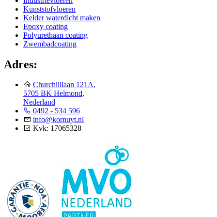
Industrievloeren
Kunststofvloeren
Kelder waterdicht maken
Epoxy coating
Polyurethaan coating
Zwembadcoating
Adres:
Churchilllaan 121A,
5705 BK Helmond,
Nederland
0492 - 534 596
info@kornuyt.nl
Kvk: 17065328