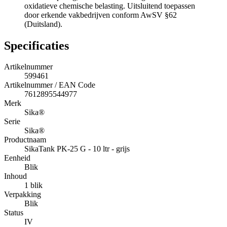
oxidatieve chemische belasting. Uitsluitend toepassen
door erkende vakbedrijven conform AwSV §62
(Duitsland).
Specificaties
Artikelnummer
599461
Artikelnummer / EAN Code
7612895544977
Merk
Sika®
Serie
Sika®
Productnaam
SikaTank PK-25 G - 10 ltr - grijs
Eenheid
Blik
Inhoud
1 blik
Verpakking
Blik
Status
IV