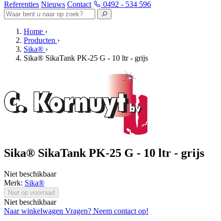
Referenties
Nieuws
Contact
0492 - 534 596
Home
›
Producten
›
Sika®
›
Sika® SikaTank PK-25 G - 10 ltr - grijs
Sika® SikaTank PK-25 G - 10 ltr - grijs
Niet beschikbaar
Merk:
Sika®
Niet op voorraad
Niet beschikbaar
Naar winkelwagen
Vragen? Neem contact op!