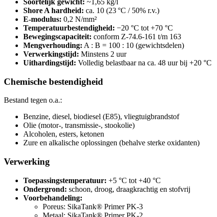
Soortelijk gewicht:
~1,65 kg/l
Shore A hardheid:
ca. 10 (23 °C / 50% r.v.)
E-modulus:
0,2 N/mm²
Temperatuurbestendigheid:
−20 °C tot +70 °C
Bewegingscapaciteit:
conform Z-74.6-161 t/m 163
Mengverhouding:
A : B = 100 : 10 (gewichtsdelen)
Verwerkingstijd:
Minstens 2 uur
Uithardingstijd:
Volledig belastbaar na ca. 48 uur bij +20 °C
Chemische bestendigheid
Bestand tegen o.a.:
Benzine, diesel, biodiesel (E85), vliegtuigbrandstof
Olie (motor-, transmissie-, stookolie)
Alcoholen, esters, ketonen
Zure en alkalische oplossingen (behalve sterke oxidanten)
Verwerking
Toepassingstemperatuur:
+5 °C tot +40 °C
Ondergrond:
schoon, droog, draagkrachtig en stofvrij
Voorbehandeling:
Poreus: SikaTank® Primer PK-3
Metaal: SikaTank® Primer PK-2