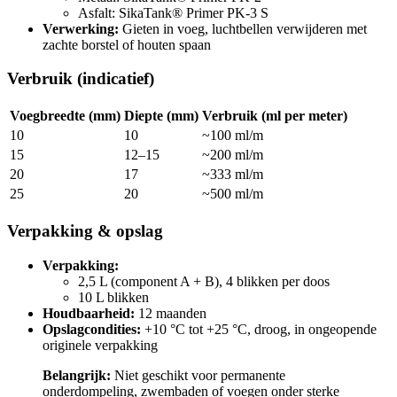
Asfalt: SikaTank® Primer PK-3 S
Verwerking:
Gieten in voeg, luchtbellen verwijderen met
zachte borstel of houten spaan
Verbruik (indicatief)
Voegbreedte (mm)
Diepte (mm)
Verbruik (ml per meter)
10
10
~100 ml/m
15
12–15
~200 ml/m
20
17
~333 ml/m
25
20
~500 ml/m
Verpakking & opslag
Verpakking:
2,5 L (component A + B), 4 blikken per doos
10 L blikken
Houdbaarheid:
12 maanden
Opslagcondities:
+10 °C tot +25 °C, droog, in ongeopende
originele verpakking
Belangrijk:
Niet geschikt voor permanente
onderdompeling, zwembaden of voegen onder sterke