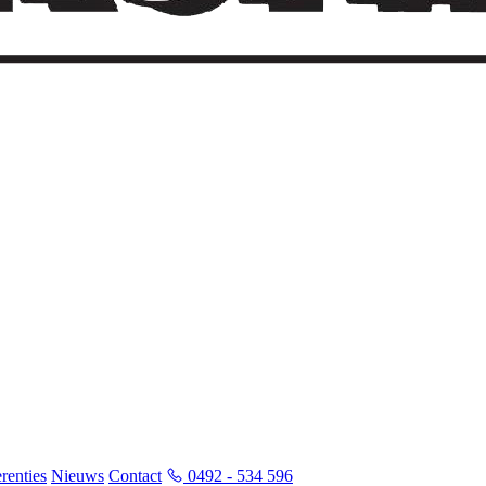
renties
Nieuws
Contact
0492 - 534 596