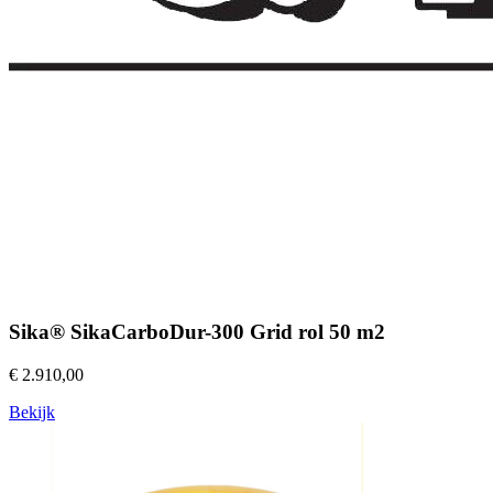
Sika® SikaCarboDur-300 Grid rol 50 m2
€ 2.910,00
Bekijk