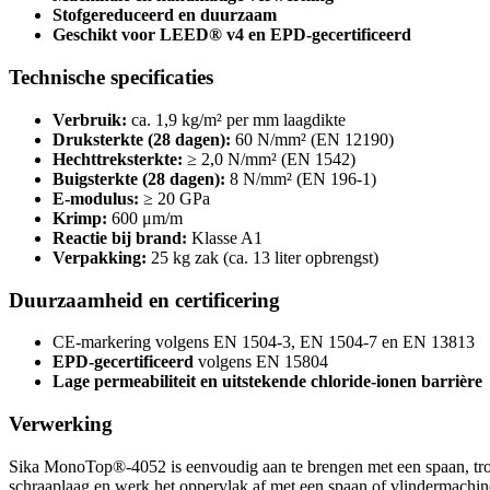
Stofgereduceerd en duurzaam
Geschikt voor LEED® v4 en EPD-gecertificeerd
Technische specificaties
Verbruik:
ca. 1,9 kg/m² per mm laagdikte
Druksterkte (28 dagen):
60 N/mm² (EN 12190)
Hechttreksterkte:
≥ 2,0 N/mm² (EN 1542)
Buigsterkte (28 dagen):
8 N/mm² (EN 196-1)
E-modulus:
≥ 20 GPa
Krimp:
600 μm/m
Reactie bij brand:
Klasse A1
Verpakking:
25 kg zak (ca. 13 liter opbrengst)
Duurzaamheid en certificering
CE-markering volgens EN 1504-3, EN 1504-7 en EN 13813
EPD-gecertificeerd
volgens EN 15804
Lage permeabiliteit en uitstekende chloride-ionen barrière
Verwerking
Sika MonoTop®-4052 is eenvoudig aan te brengen met een spaan, troff
schraaplaag en werk het oppervlak af met een spaan of vlindermachine