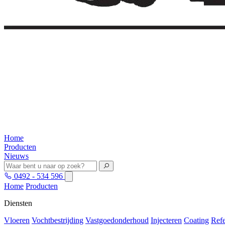
Home
Producten
Nieuws
0492 - 534 596
Home
Producten
Diensten
Vloeren
Vochtbestrijding
Vastgoedonderhoud
Injecteren
Coating
Refe