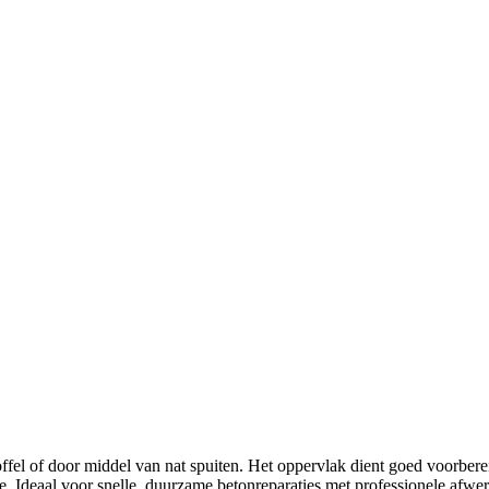
el of door middel van nat spuiten. Het oppervlak dient goed voorbereid
. Ideaal voor snelle, duurzame betonreparaties met professionele afwer