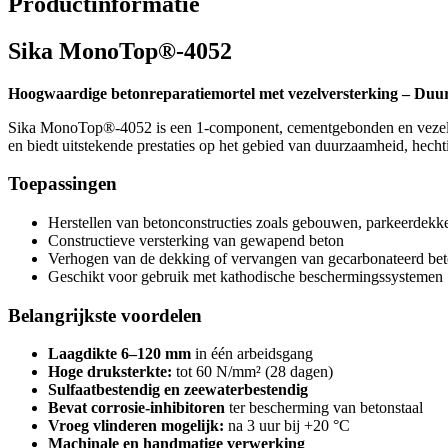
Productinformatie
Sika MonoTop®-4052
Hoogwaardige betonreparatiemortel met vezelversterking – Duurz
Sika MonoTop®-4052 is een 1-component, cementgebonden en vezelvers
en biedt uitstekende prestaties op het gebied van duurzaamheid, hechti
Toepassingen
Herstellen van betonconstructies zoals gebouwen, parkeerdek
Constructieve versterking van gewapend beton
Verhogen van de dekking of vervangen van gecarbonateerd be
Geschikt voor gebruik met kathodische beschermingssystemen
Belangrijkste voordelen
Laagdikte 6–120 mm
in één arbeidsgang
Hoge druksterkte:
tot 60 N/mm² (28 dagen)
Sulfaatbestendig en zeewaterbestendig
Bevat corrosie-inhibitoren
ter bescherming van betonstaal
Vroeg vlinderen mogelijk:
na 3 uur bij +20 °C
Machinale en handmatige verwerking