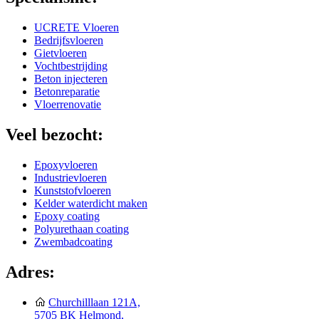
UCRETE Vloeren
Bedrijfsvloeren
Gietvloeren
Vochtbestrijding
Beton injecteren
Betonreparatie
Vloerrenovatie
Veel bezocht:
Epoxyvloeren
Industrievloeren
Kunststofvloeren
Kelder waterdicht maken
Epoxy coating
Polyurethaan coating
Zwembadcoating
Adres:
Churchilllaan 121A,
5705 BK Helmond,