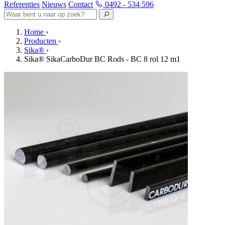
Referenties
Nieuws
Contact
0492 - 534 596
Home
›
Producten
›
Sika®
›
Sika® SikaCarboDur BC Rods - BC 8 rol 12 m1