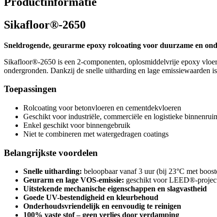
Productinformatie
Sikafloor®-2650
Sneldrogende, geurarme epoxy rolcoating voor duurzame en on
Sikafloor®-2650 is een 2-componenten, oplosmiddelvrije epoxy vloerc
ondergronden. Dankzij de snelle uitharding en lage emissiewaarden is h
Toepassingen
Rolcoating voor betonvloeren en cementdekvloeren
Geschikt voor industriële, commerciële en logistieke binnenrui
Enkel geschikt voor binnengebruik
Niet te combineren met watergedragen coatings
Belangrijkste voordelen
Snelle uitharding:
beloopbaar vanaf 3 uur (bij 23°C met boost
Geurarm en lage VOS-emissie:
geschikt voor LEED®-projec
Uitstekende mechanische eigenschappen en slagvastheid
Goede UV-bestendigheid en kleurbehoud
Onderhoudsvriendelijk en eenvoudig te reinigen
100% vaste stof – geen verlies door verdamping