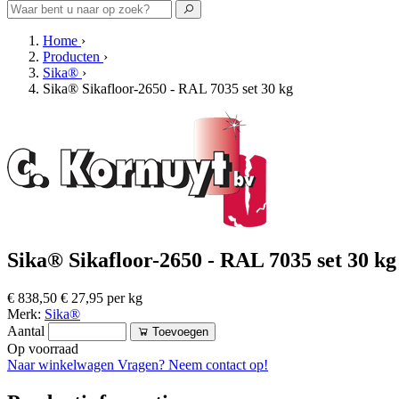
Home
›
Producten
›
Sika®
›
Sika® Sikafloor-2650 - RAL 7035 set 30 kg
Sika® Sikafloor-2650 - RAL 7035 set 30 kg
€ 838,50
€ 27,95 per kg
Merk:
Sika®
Aantal
Toevoegen
Op voorraad
Naar winkelwagen
Vragen? Neem contact op!