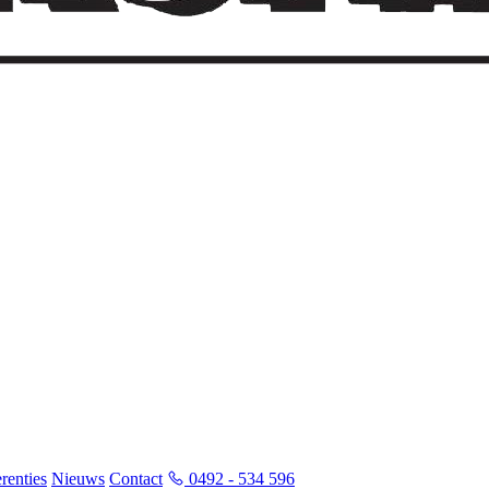
renties
Nieuws
Contact
0492 - 534 596