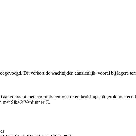
gevoegd. Dit verkort de wachttijden aanzienlijk, vooral bij lagere te
angebracht met een rubberen wisser en kruislings uitgerold met een kor
en met Sika® Verdunner C.
ies