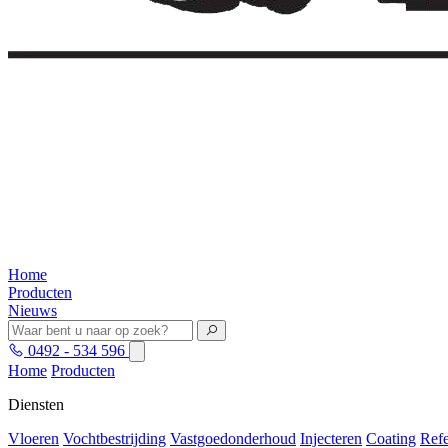
Home
Producten
Nieuws
0492 - 534 596
Home
Producten
Diensten
Vloeren
Vochtbestrijding
Vastgoedonderhoud
Injecteren
Coating
Refe