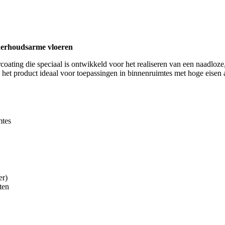
derhoudsarme vloeren
oating die speciaal is ontwikkeld voor het realiseren van een naadloz
et product ideaal voor toepassingen in binnenruimtes met hoge eisen aan
mtes
er)
ten