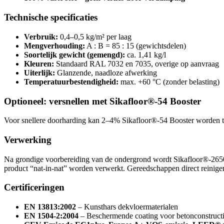
Technische specificaties
Verbruik:
0,4–0,5 kg/m² per laag
Mengverhouding:
A : B = 85 : 15 (gewichtsdelen)
Soortelijk gewicht (gemengd):
ca. 1,41 kg/l
Kleuren:
Standaard RAL 7032 en 7035, overige op aanvraag
Uiterlijk:
Glanzende, naadloze afwerking
Temperatuurbestendigheid:
max. +60 °C (zonder belasting)
Optioneel: versnellen met Sikafloor®-54 Booster
Voor snellere doorharding kan 2–4% Sikafloor®-54 Booster worden toe
Verwerking
Na grondige voorbereiding van de ondergrond wordt Sikafloor®-2650 a
product “nat-in-nat” worden verwerkt. Gereedschappen direct reinig
Certificeringen
EN 13813:2002
– Kunsthars dekvloermaterialen
EN 1504-2:2004
– Beschermende coating voor betonconstruct