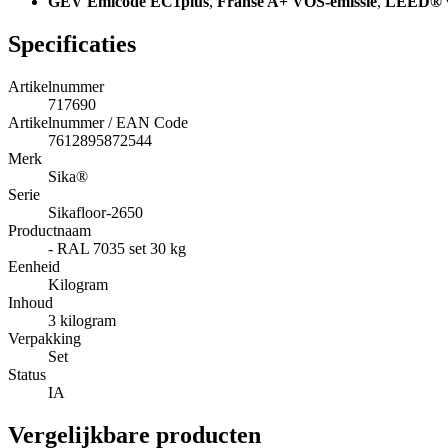
GEV Emicode EC1plus
,
Franse A+ VOS-emissie
,
LEED® v
Specificaties
Artikelnummer
717690
Artikelnummer / EAN Code
7612895872544
Merk
Sika®
Serie
Sikafloor-2650
Productnaam
- RAL 7035 set 30 kg
Eenheid
Kilogram
Inhoud
3 kilogram
Verpakking
Set
Status
IA
Vergelijkbare producten