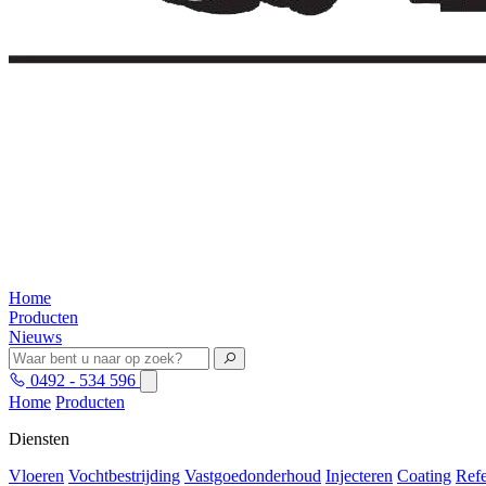
Home
Producten
Nieuws
0492 - 534 596
Home
Producten
Diensten
Vloeren
Vochtbestrijding
Vastgoedonderhoud
Injecteren
Coating
Refe