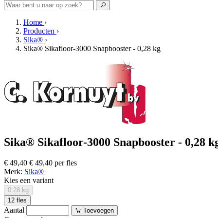
Home
›
Producten
›
Sika®
›
Sika® Sikafloor-3000 Snapbooster - 0,28 kg
Sika® Sikafloor-3000 Snapbooster - 0,28 kg
€ 49,40
€ 49,40 per fles
Merk:
Sika®
Kies een variant
0.28 kg
12 fles
Aantal
Toevoegen