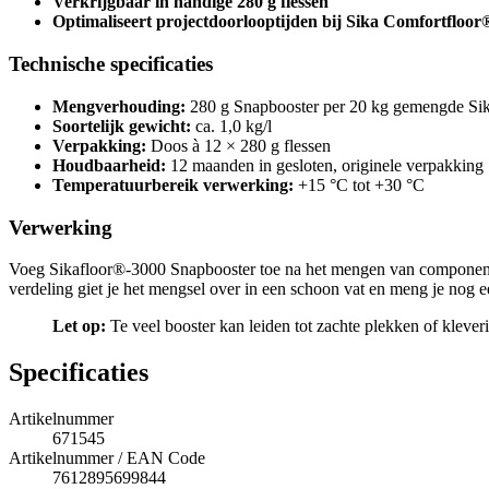
Verkrijgbaar in handige 280 g flessen
Optimaliseert projectdoorlooptijden bij Sika Comfortfloor
Technische specificaties
Mengverhouding:
280 g Snapbooster per 20 kg gemengde Si
Soortelijk gewicht:
ca. 1,0 kg/l
Verpakking:
Doos à 12 × 280 g flessen
Houdbaarheid:
12 maanden in gesloten, originele verpakking
Temperatuurbereik verwerking:
+15 °C tot +30 °C
Verwerking
Voeg Sikafloor®-3000 Snapbooster toe na het mengen van component
verdeling giet je het mengsel over in een schoon vat en meng je nog 
Let op:
Te veel booster kan leiden tot zachte plekken of klever
Specificaties
Artikelnummer
671545
Artikelnummer / EAN Code
7612895699844