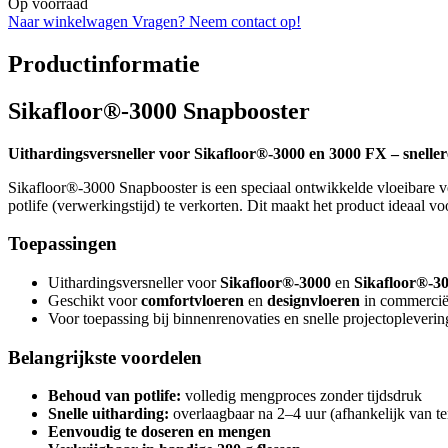
Op voorraad
Naar winkelwagen
Vragen? Neem contact op!
Productinformatie
Sikafloor®-3000 Snapbooster
Uithardingsversneller voor Sikafloor®-3000 en 3000 FX – snelle
Sikafloor®-3000 Snapbooster is een speciaal ontwikkelde vloeibare v
potlife (verwerkingstijd) te verkorten. Dit maakt het product ideaal v
Toepassingen
Uithardingsversneller voor
Sikafloor®-3000
en
Sikafloor®-3
Geschikt voor
comfortvloeren
en
designvloeren
in commerciël
Voor toepassing bij binnenrenovaties en snelle projectopleveri
Belangrijkste voordelen
Behoud van potlife:
volledig mengproces zonder tijdsdruk
Snelle uitharding:
overlaagbaar na 2–4 uur (afhankelijk van t
Eenvoudig te doseren en mengen