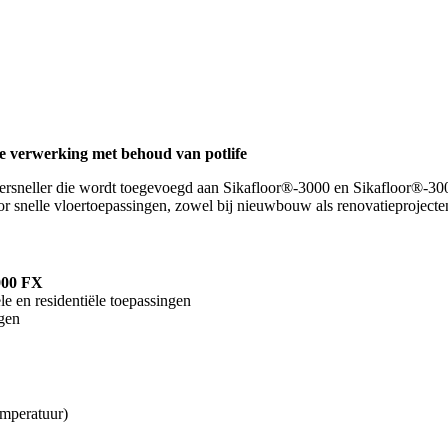
re verwerking met behoud van potlife
ersneller die wordt toegevoegd aan Sikafloor®-3000 en Sikafloor®-300
oor snelle vloertoepassingen, zowel bij nieuwbouw als renovatieprojecte
000 FX
e en residentiële toepassingen
ngen
emperatuur)