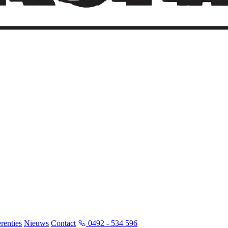
renties
Nieuws
Contact
0492 - 534 596