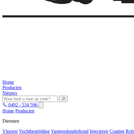
Home
Producten
Nieuws
0492 - 534 596
Home
Producten
Diensten
Vloeren
Vochtbestrijding
Vastgoedonderhoud
Injecteren
Coating
Refe