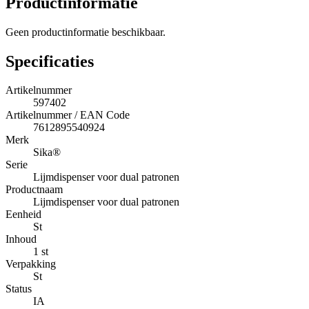
Productinformatie
Geen productinformatie beschikbaar.
Specificaties
Artikelnummer
597402
Artikelnummer / EAN Code
7612895540924
Merk
Sika®
Serie
Lijmdispenser voor dual patronen
Productnaam
Lijmdispenser voor dual patronen
Eenheid
St
Inhoud
1 st
Verpakking
St
Status
IA