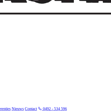
renties
Nieuws
Contact
0492 - 534 596