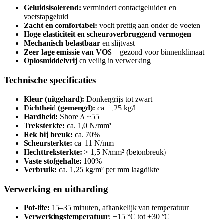
Geluidsisolerend:
vermindert contactgeluiden en
voetstapgeluid
Zacht en comfortabel:
voelt prettig aan onder de voeten
Hoge elasticiteit en scheuroverbruggend vermogen
Mechanisch belastbaar
en slijtvast
Zeer lage emissie van VOS
– gezond voor binnenklimaat
Oplosmiddelvrij
en veilig in verwerking
Technische specificaties
Kleur (uitgehard):
Donkergrijs tot zwart
Dichtheid (gemengd):
ca. 1,25 kg/l
Hardheid:
Shore A ~55
Treksterkte:
ca. 1,0 N/mm²
Rek bij breuk:
ca. 70%
Scheursterkte:
ca. 11 N/mm
Hechttreksterkte:
> 1,5 N/mm² (betonbreuk)
Vaste stofgehalte:
100%
Verbruik:
ca. 1,25 kg/m² per mm laagdikte
Verwerking en uitharding
Pot-life:
15–35 minuten, afhankelijk van temperatuur
Verwerkingstemperatuur:
+15 °C tot +30 °C