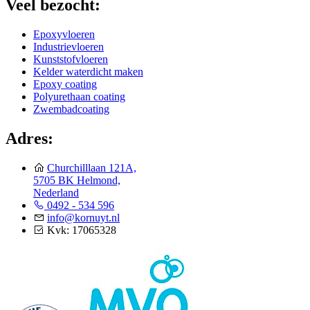
Veel bezocht:
Epoxyvloeren
Industrievloeren
Kunststofvloeren
Kelder waterdicht maken
Epoxy coating
Polyurethaan coating
Zwembadcoating
Adres:
Churchilllaan 121A,
5705 BK Helmond,
Nederland
0492 - 534 596
info@kornuyt.nl
Kvk: 17065328