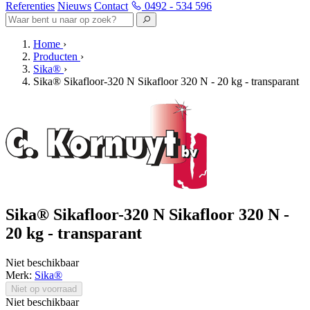
Referenties
Nieuws
Contact
0492 - 534 596
Home
›
Producten
›
Sika®
›
Sika® Sikafloor-320 N Sikafloor 320 N - 20 kg - transparant
Sika® Sikafloor-320 N Sikafloor 320 N -
20 kg - transparant
Niet beschikbaar
Merk:
Sika®
Niet op voorraad
Niet beschikbaar