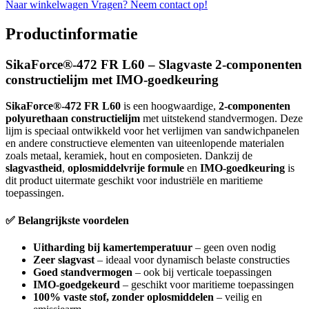
Naar winkelwagen
Vragen? Neem contact op!
Productinformatie
SikaForce®-472 FR L60 – Slagvaste 2-componenten
constructielijm met IMO-goedkeuring
SikaForce®-472 FR L60
is een hoogwaardige,
2-componenten
polyurethaan constructielijm
met uitstekend standvermogen. Deze
lijm is speciaal ontwikkeld voor het verlijmen van sandwichpanelen
en andere constructieve elementen van uiteenlopende materialen
zoals metaal, keramiek, hout en composieten. Dankzij de
slagvastheid
,
oplosmiddelvrije formule
en
IMO-goedkeuring
is
dit product uitermate geschikt voor industriële en maritieme
toepassingen.
✅ Belangrijkste voordelen
Uitharding bij kamertemperatuur
– geen oven nodig
Zeer slagvast
– ideaal voor dynamisch belaste constructies
Goed standvermogen
– ook bij verticale toepassingen
IMO-goedgekeurd
– geschikt voor maritieme toepassingen
100% vaste stof, zonder oplosmiddelen
– veilig en