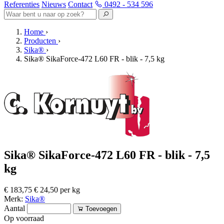
Referenties
Nieuws
Contact
0492 - 534 596
Home
›
Producten
›
Sika®
›
Sika® SikaForce-472 L60 FR - blik - 7,5 kg
Sika® SikaForce-472 L60 FR - blik - 7,5
kg
€ 183,75
€ 24,50 per kg
Merk:
Sika®
Aantal
Toevoegen
Op voorraad