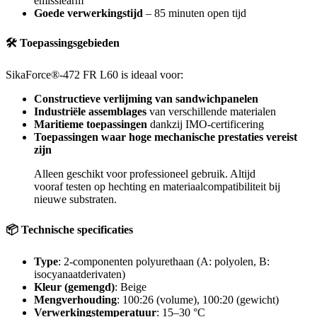
emissiearm
Goede verwerkingstijd
– 85 minuten open tijd
🛠 Toepassingsgebieden
SikaForce®-472 FR L60 is ideaal voor:
Constructieve verlijming van sandwichpanelen
Industriële assemblages
van verschillende materialen
Maritieme toepassingen
dankzij IMO-certificering
Toepassingen waar hoge mechanische prestaties vereist
zijn
Alleen geschikt voor professioneel gebruik. Altijd
vooraf testen op hechting en materiaalcompatibiliteit bij
nieuwe substraten.
📦 Technische specificaties
Type
: 2-componenten polyurethaan (A: polyolen, B:
isocyanaatderivaten)
Kleur (gemengd)
: Beige
Mengverhouding
: 100:26 (volume), 100:20 (gewicht)
Verwerkingstemperatuur
: 15–30 °C