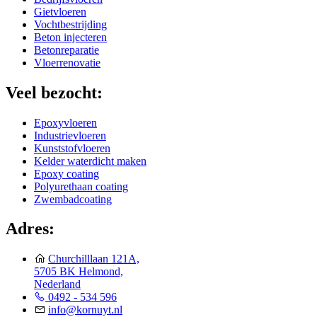
Gietvloeren
Vochtbestrijding
Beton injecteren
Betonreparatie
Vloerrenovatie
Veel bezocht:
Epoxyvloeren
Industrievloeren
Kunststofvloeren
Kelder waterdicht maken
Epoxy coating
Polyurethaan coating
Zwembadcoating
Adres:
Churchilllaan 121A,
5705 BK Helmond,
Nederland
0492 - 534 596
info@kornuyt.nl