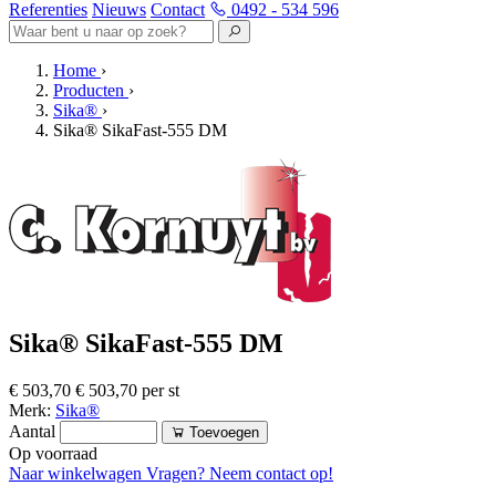
Referenties
Nieuws
Contact
0492 - 534 596
Home
›
Producten
›
Sika®
›
Sika® SikaFast-555 DM
Sika® SikaFast-555 DM
€ 503,70
€ 503,70 per st
Merk:
Sika®
Aantal
Toevoegen
Op voorraad
Naar winkelwagen
Vragen? Neem contact op!