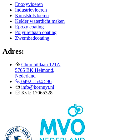
Epoxyvloeren
Industrievloeren
Kunststofvloeren
Kelder waterdicht maken
Epoxy coating
Polyurethaan coating
Zwembadcoating
Adres:
Churchilllaan 121A,
5705 BK Helmond,
Nederland
0492 - 534 596
info@kornuyt.nl
Kvk: 17065328