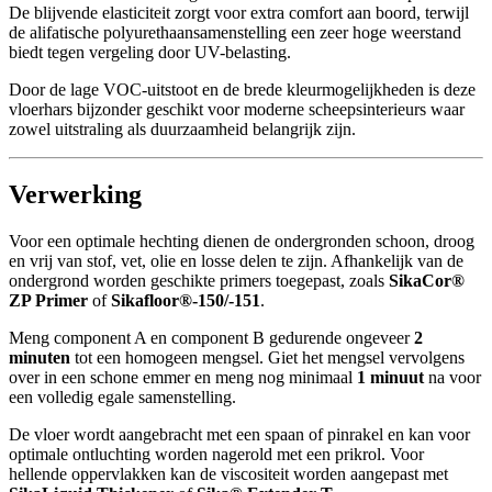
De blijvende elasticiteit zorgt voor extra comfort aan boord, terwijl
de alifatische polyurethaansamenstelling een zeer hoge weerstand
biedt tegen vergeling door UV-belasting.
Door de lage VOC-uitstoot en de brede kleurmogelijkheden is deze
vloerhars bijzonder geschikt voor moderne scheepsinterieurs waar
zowel uitstraling als duurzaamheid belangrijk zijn.
Verwerking
Voor een optimale hechting dienen de ondergronden schoon, droog
en vrij van stof, vet, olie en losse delen te zijn. Afhankelijk van de
ondergrond worden geschikte primers toegepast, zoals
SikaCor®
ZP Primer
of
Sikafloor®-150/-151
.
Meng component A en component B gedurende ongeveer
2
minuten
tot een homogeen mengsel. Giet het mengsel vervolgens
over in een schone emmer en meng nog minimaal
1 minuut
na voor
een volledig egale samenstelling.
De vloer wordt aangebracht met een spaan of pinrakel en kan voor
optimale ontluchting worden nagerold met een prikrol. Voor
hellende oppervlakken kan de viscositeit worden aangepast met