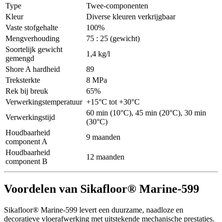
Type
Twee-componenten
Kleur
Diverse kleuren verkrijgbaar
Vaste stofgehalte
100%
Mengverhouding
75 : 25 (gewicht)
Soortelijk gewicht
1,4 kg/l
gemengd
Shore A hardheid
89
Treksterkte
8 MPa
Rek bij breuk
65%
Verwerkingstemperatuur
+15°C tot +30°C
60 min (10°C), 45 min (20°C), 30 min
Verwerkingstijd
(30°C)
Houdbaarheid
9 maanden
component A
Houdbaarheid
12 maanden
component B
Voordelen van Sikafloor® Marine-599
Sikafloor® Marine-599 levert een duurzame, naadloze en
decoratieve vloerafwerking met uitstekende mechanische prestaties.