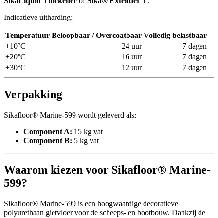
SikaLiquid Thickener
of
Sika® Extender T
.
Indicatieve uitharding:
Temperatuur
Beloopbaar / Overcoatbaar
Volledig belastbaar
+10°C
24 uur
7 dagen
+20°C
16 uur
7 dagen
+30°C
12 uur
7 dagen
Verpakking
Sikafloor® Marine-599 wordt geleverd als:
Component A:
15 kg vat
Component B:
5 kg vat
Waarom kiezen voor Sikafloor® Marine-
599?
Sikafloor® Marine-599 is een hoogwaardige decoratieve
polyurethaan gietvloer voor de scheeps- en bootbouw. Dankzij de