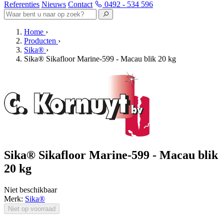
Referenties
Nieuws
Contact
0492 - 534 596
Home
›
Producten
›
Sika®
›
Sika® Sikafloor Marine-599 - Macau blik 20 kg
Sika® Sikafloor Marine-599 - Macau blik
20 kg
Niet beschikbaar
Merk:
Sika®
Niet op voorraad