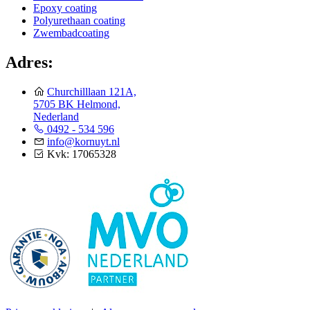
Epoxy coating
Polyurethaan coating
Zwembadcoating
Adres:
Churchilllaan 121A,
5705 BK Helmond,
Nederland
0492 - 534 596
info@kornuyt.nl
Kvk: 17065328