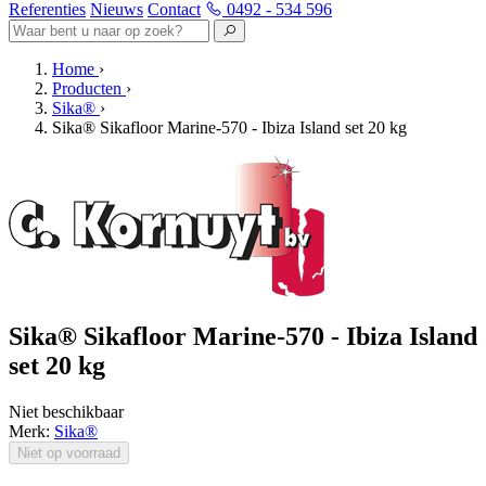
Referenties
Nieuws
Contact
0492 - 534 596
Home
›
Producten
›
Sika®
›
Sika® Sikafloor Marine-570 - Ibiza Island set 20 kg
Sika® Sikafloor Marine-570 - Ibiza Island
set 20 kg
Niet beschikbaar
Merk:
Sika®
Niet op voorraad