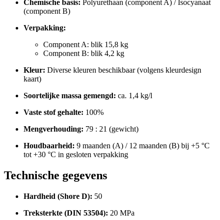
Chemische basis:
Polyurethaan (component A) / Isocyanaat
(component B)
Verpakking:
Component A: blik 15,8 kg
Component B: blik 4,2 kg
Kleur:
Diverse kleuren beschikbaar (volgens kleurdesign
kaart)
Soortelijke massa gemengd:
ca. 1,4 kg/l
Vaste stof gehalte:
100%
Mengverhouding:
79 : 21 (gewicht)
Houdbaarheid:
9 maanden (A) / 12 maanden (B) bij +5 °C
tot +30 °C in gesloten verpakking
Technische gegevens
Hardheid (Shore D):
50
Treksterkte (DIN 53504):
20 MPa