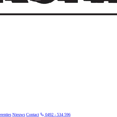
renties
Nieuws
Contact
0492 - 534 596