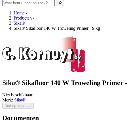
Home
›
Producten
›
Sika®
›
Sika® Sikafloor 140 W Troweling Primer - 9 kg
Sika® Sikafloor 140 W Troweling Primer -
Niet beschikbaar
Merk:
Sika®
Niet op voorraad
Documenten