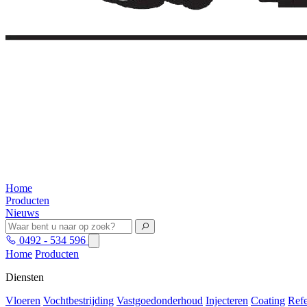
Home
Producten
Nieuws
0492 - 534 596
Home
Producten
Diensten
Vloeren
Vochtbestrijding
Vastgoedonderhoud
Injecteren
Coating
Refe