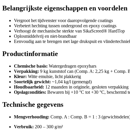
Belangrijkste eigenschappen en voordelen
Vergroot het tijdvenster voor daaropvolgende coatings
Verbetert hechting tussen ondergrond en epoxy coatings
Verhoogt de mechanische sterkte van SikaScreed® HardTop
Oplosmiddelvrij en niet-brandbaar
Eenvoudig aan te brengen met lage drukspuit en vlindertechnie
Productinformatie
Chemische basis:
Watergedragen epoxyhars
Verpakking:
9 kg kunststof can (Comp. A: 2,25 kg + Comp. B
Kleur:
Witte emulsie, licht plakkerig
Soortelijk gewicht:
~1,04 kg/l (gemengd)
Houdbaarheid:
12 maanden in originele, gesloten verpakking
Opslagcondities:
Bewaren bij +10 °C tot +30 °C, beschermd te
Technische gegevens
Mengverhouding:
Comp. A : Comp. B = 1 : 3 (gewichtsdelen
Verbruik:
200 – 300 g/m²