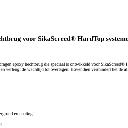
chtbrug voor SikaScreed® HardTop system
edragen epoxy hechtbrug die speciaal is ontwikkeld voor SikaScreed® 
 en verlengt de wachttijd tot overlagen. Bovendien vermindert het de af
dergrond en coatings
n