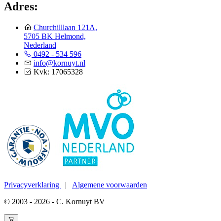
Adres:
Churchilllaan 121A,
5705 BK Helmond,
Nederland
0492 - 534 596
info@kornuyt.nl
Kvk: 17065328
Privacyverklaring
|
Algemene voorwaarden
© 2003 - 2026 - C. Kornuyt BV