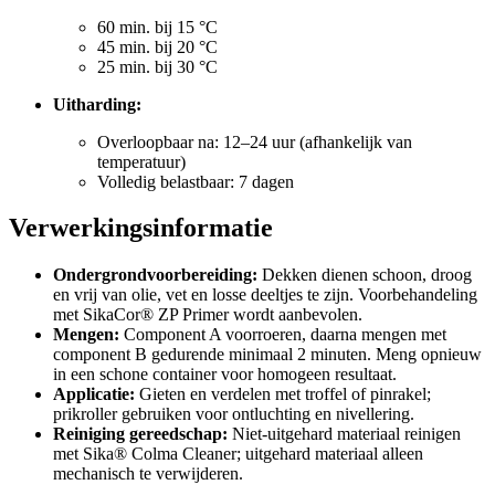
60 min. bij 15 °C
45 min. bij 20 °C
25 min. bij 30 °C
Uitharding:
Overloopbaar na: 12–24 uur (afhankelijk van
temperatuur)
Volledig belastbaar: 7 dagen
Verwerkingsinformatie
Ondergrondvoorbereiding:
Dekken dienen schoon, droog
en vrij van olie, vet en losse deeltjes te zijn. Voorbehandeling
met SikaCor® ZP Primer wordt aanbevolen.
Mengen:
Component A voorroeren, daarna mengen met
component B gedurende minimaal 2 minuten. Meng opnieuw
in een schone container voor homogeen resultaat.
Applicatie:
Gieten en verdelen met troffel of pinrakel;
prikroller gebruiken voor ontluchting en nivellering.
Reiniging gereedschap:
Niet-uitgehard materiaal reinigen
met Sika® Colma Cleaner; uitgehard materiaal alleen
mechanisch te verwijderen.