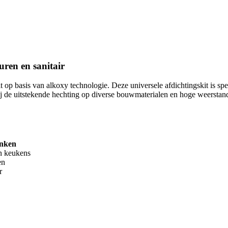
uren en sanitair
t op basis van alkoxy technologie. Deze universele afdichtingskit is s
ij de uitstekende hechting op diverse bouwmaterialen en hoge weerstan
anken
n keukens
en
r