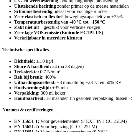
UV- en weerbestendig
, ook bij langdurige blootstelling
Uitstekende hechting
zonder primer op de meeste materialen
Schimmelbestendig
, ideaal voor vochtige ruimtes
Zeer elastisch en flexibel
: bewegingscapaciteit van ±25%
Temperatuurbestendig van -40 °C tot +150 °C
Zakt niet uit
– geschikt voor verticale voegen
Zeer lage VOS-emissie (Emicode EC1PLUS)
Verkrijgbaar in meerdere kleuren
Technische specificaties
Dichtheid:
±1,0 kg/l
Shore A hardheid:
24 (na 28 dagen)
Treksterkte:
0,7 N/mm²
Rek bij breuk:
400%
Uithardingssnelheid:
±3 mm/24u bij +23 °C en 50% RV
Huidvormingstijd:
±35 min
Verpakking:
300 ml koker
Houdbaarheid:
18 maanden (in gesloten verpakking, tussen +
Normen & certificeringen
EN 15651-1:
Voor gevelelementen (F EXT-INT CC 25LM)
EN 15651-2:
Voor beglazing (G CC 25LM)
EN 15651-3:
Voor sanitaire toepassingen (S XS1)