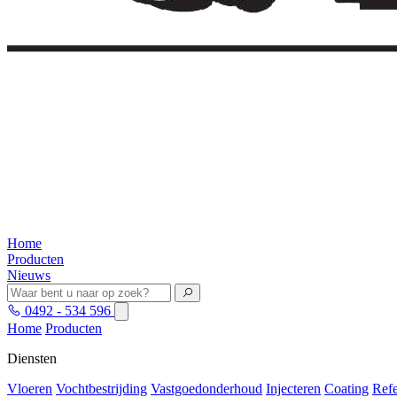
Home
Producten
Nieuws
0492 - 534 596
Home
Producten
Diensten
Vloeren
Vochtbestrijding
Vastgoedonderhoud
Injecteren
Coating
Refe