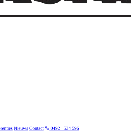
renties
Nieuws
Contact
0492 - 534 596