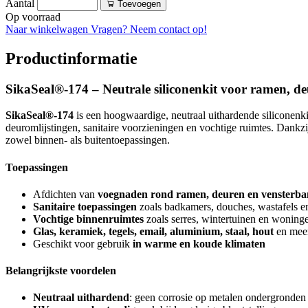
Aantal
Toevoegen
Op voorraad
Naar winkelwagen
Vragen? Neem contact op!
Productinformatie
SikaSeal®-174 – Neutrale siliconenkit voor ramen, de
SikaSeal®-174
is een hoogwaardige, neutraal uithardende siliconenki
deuromlijstingen, sanitaire voorzieningen en vochtige ruimtes. Dankz
zowel binnen- als buitentoepassingen.
Toepassingen
Afdichten van
voegnaden rond ramen, deuren en vensterb
Sanitaire toepassingen
zoals badkamers, douches, wastafels e
Vochtige binnenruimtes
zoals serres, wintertuinen en woning
Glas, keramiek, tegels, email, aluminium, staal, hout
en mee
Geschikt voor gebruik
in warme en koude klimaten
Belangrijkste voordelen
Neutraal uithardend
: geen corrosie op metalen ondergronden