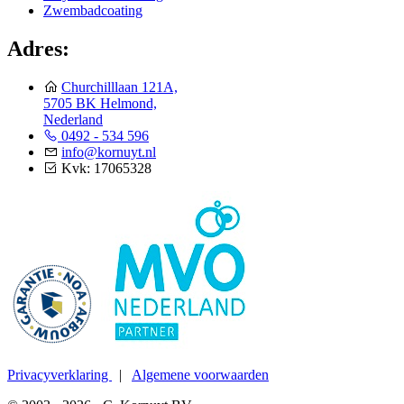
Zwembadcoating
Adres:
Churchilllaan 121A,
5705 BK Helmond,
Nederland
0492 - 534 596
info@kornuyt.nl
Kvk: 17065328
Privacyverklaring
|
Algemene voorwaarden