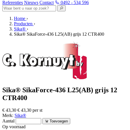
Referenties
Nieuws
Contact
0492 - 534 596
Home
›
Producten
›
Sika®
›
Sika® SikaForce-436 L25(AB) grijs 12 CTR400
Sika® SikaForce-436 L25(AB) grijs 12
CTR400
€ 43,30
€ 43,30 per st
Merk:
Sika®
Aantal
Toevoegen
Op voorraad