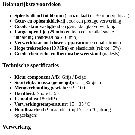
Belangrijkste voordelen
Spleetvullend tot 60 mm
(horizontaal) en 30 mm (verticaal)
Geur- en oplosmiddelvrij
voor een prettige verwerking
Goede standvastigheid
en gemakkelijke verwerking
Lange open tijd (25 min)
en toch een relatief snelle
uitharding (handvast na 210 min)
Verwerkbaar met doseerapparatuur
en dualpatronen
Hoge treksterkte (13 MPa)
en elasticiteit (rek tot 45%)
Goede chemische en thermische weerstand
(na tests)
Technische specificaties
Kleur component A/B:
Grijs / Beige
Soortelijke massa (gemengd):
ca. 1,35 g/cm³
Mengverhouding gewicht:
92 : 100
Hardheid:
Shore D 55
E-modulus:
180 MPa
Verwerkingstemperatuur:
15 – 35 °C
Houdbaarheid:
9 maanden (bij 15 – 25 °C, droog
opgeslagen)
Verwerking