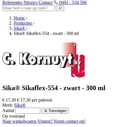
Referenties
Nieuws
Contact
0492 - 534 596
Home
›
Producten
›
Sika®
›
Sika® Sikaflex-554 - zwart - 300 ml
Sika® Sikaflex-554 - zwart - 300 ml
€ 17,30
€ 17,30 per patroon
Merk:
Sika®
Aantal
Toevoegen
Op voorraad
Naar winkelwagen
Vragen? Neem contact op!