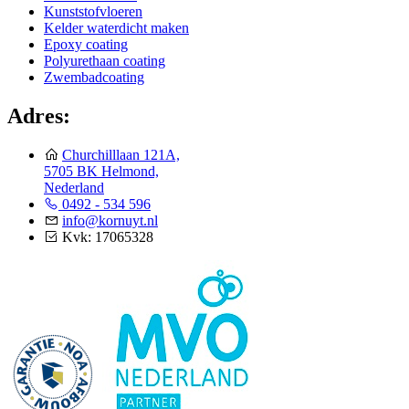
Kunststofvloeren
Kelder waterdicht maken
Epoxy coating
Polyurethaan coating
Zwembadcoating
Adres:
Churchilllaan 121A,
5705 BK Helmond,
Nederland
0492 - 534 596
info@kornuyt.nl
Kvk: 17065328