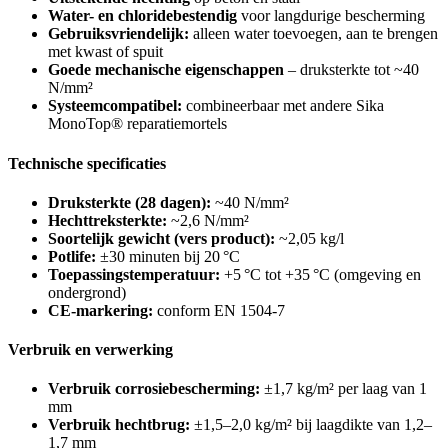
Water- en chloridebestendig
voor langdurige bescherming
Gebruiksvriendelijk:
alleen water toevoegen, aan te brengen
met kwast of spuit
Goede mechanische eigenschappen
– druksterkte tot ~40
N/mm²
Systeemcompatibel:
combineerbaar met andere Sika
MonoTop® reparatiemortels
Technische specificaties
Druksterkte (28 dagen):
~40 N/mm²
Hechttreksterkte:
~2,6 N/mm²
Soortelijk gewicht (vers product):
~2,05 kg/l
Potlife:
±30 minuten bij 20 °C
Toepassingstemperatuur:
+5 °C tot +35 °C (omgeving en
ondergrond)
CE-markering:
conform EN 1504-7
Verbruik en verwerking
Verbruik corrosiebescherming:
±1,7 kg/m² per laag van 1
mm
Verbruik hechtbrug:
±1,5–2,0 kg/m² bij laagdikte van 1,2–
1,7 mm