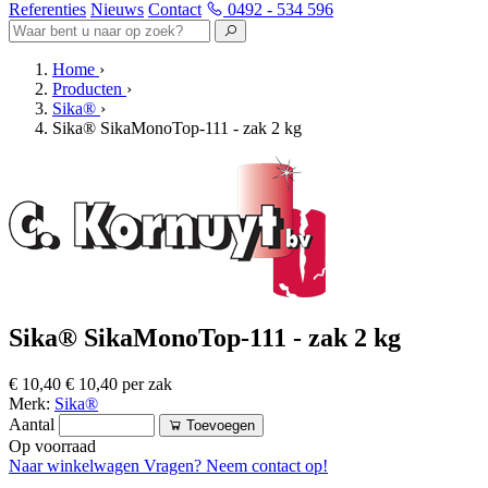
Referenties
Nieuws
Contact
0492 - 534 596
Home
›
Producten
›
Sika®
›
Sika® SikaMonoTop-111 - zak 2 kg
Sika® SikaMonoTop-111 - zak 2 kg
€ 10,40
€ 10,40 per zak
Merk:
Sika®
Aantal
Toevoegen
Op voorraad
Naar winkelwagen
Vragen? Neem contact op!