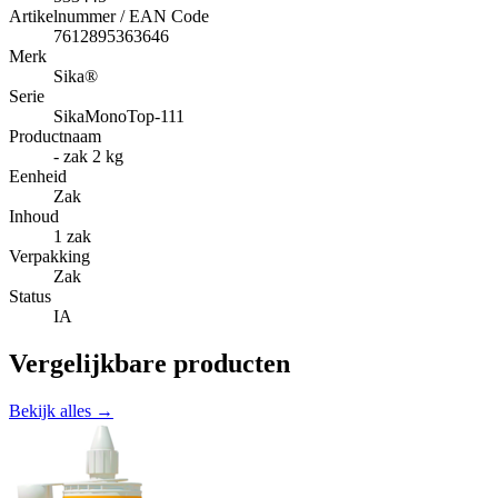
Artikelnummer / EAN Code
7612895363646
Merk
Sika®
Serie
SikaMonoTop-111
Productnaam
- zak 2 kg
Eenheid
Zak
Inhoud
1 zak
Verpakking
Zak
Status
IA
Vergelijkbare producten
Bekijk alles →