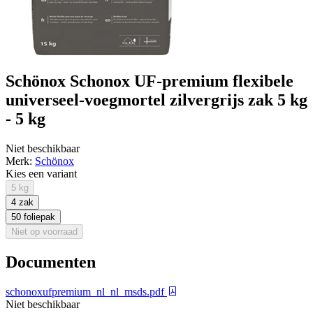
Schönox Schonox UF-premium flexibele
universeel-voegmortel zilvergrijs zak 5 kg
- 5 kg
Niet beschikbaar
Merk:
Schönox
Kies een variant
5 kg
4 zak
50 foliepak
Niet op voorraad
Documenten
schonoxufpremium_nl_nl_msds.pdf
Niet beschikbaar