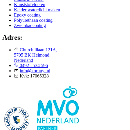
Kunststofvloeren
Kelder waterdicht maken
Epoxy coating
Polyurethaan coating
Zwembadcoating
Adres:
Churchilllaan 121A,
5705 BK Helmond,
Nederland
0492 - 534 596
info@kornuyt.nl
Kvk: 17065328