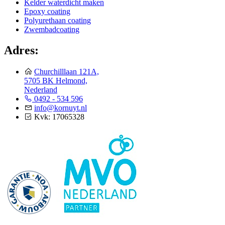
Kelder waterdicht maken
Epoxy coating
Polyurethaan coating
Zwembadcoating
Adres:
Churchilllaan 121A,
5705 BK Helmond,
Nederland
0492 - 534 596
info@kornuyt.nl
Kvk: 17065328