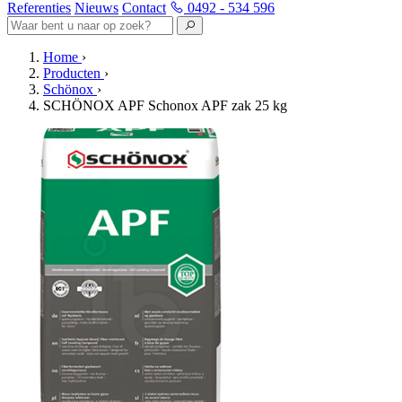
Referenties
Nieuws
Contact
0492 - 534 596
Home
›
Producten
›
Schönox
›
SCHÖNOX APF Schonox APF zak 25 kg