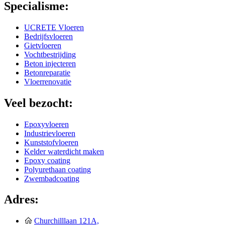
Specialisme:
UCRETE Vloeren
Bedrijfsvloeren
Gietvloeren
Vochtbestrijding
Beton injecteren
Betonreparatie
Vloerrenovatie
Veel bezocht:
Epoxyvloeren
Industrievloeren
Kunststofvloeren
Kelder waterdicht maken
Epoxy coating
Polyurethaan coating
Zwembadcoating
Adres:
Churchilllaan 121A,