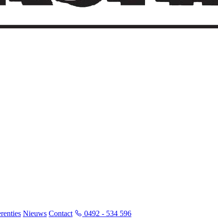
renties
Nieuws
Contact
0492 - 534 596