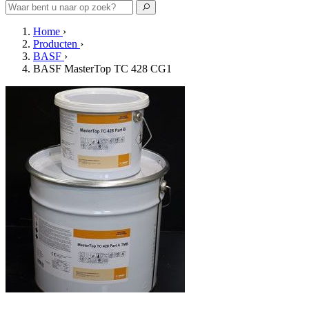
Home
›
Producten
›
BASF
›
BASF MasterTop TC 428 CG1