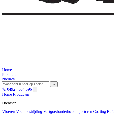
Home
Producten
Nieuws
0492 - 534 596
Home
Producten
Diensten
Vloeren
Vochtbestrijding
Vastgoedonderhoud
Injecteren
Coating
Refe