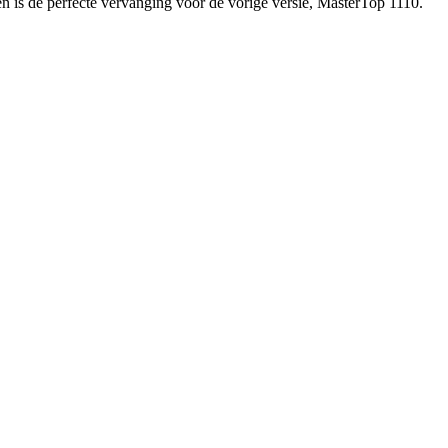
n is de perfecte vervanging voor de vorige versie, MasterTop 1110.