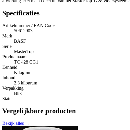
afwerking. Het maakt deel uit van het MasterTop 1728 vloersysteem e
Specificaties
Artikelnummer / EAN Code
50612903
Merk
BASF
Serie
MasterTop
Productnaam
TC 428 CG1
Eenheid
Kilogram
Inhoud
2,3 kilogram
Verpakking
Blik
Status
Vergelijkbare producten
Bekijk alles →