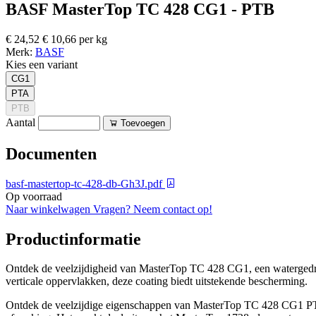
BASF MasterTop TC 428 CG1 - PTB
€ 24,52
€ 10,66 per kg
Merk:
BASF
Kies een variant
CG1
PTA
PTB
Aantal
Toevoegen
Documenten
basf-mastertop-tc-428-db-Gh3J.pdf
Op voorraad
Naar winkelwagen
Vragen? Neem contact op!
Productinformatie
Ontdek de veelzijdigheid van MasterTop TC 428 CG1, een watergedragen
verticale oppervlakken, deze coating biedt uitstekende bescherming.
Ontdek de veelzijdige eigenschappen van MasterTop TC 428 CG1 PTA