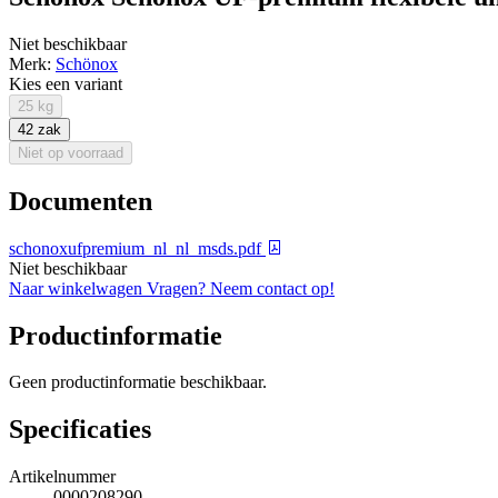
Niet beschikbaar
Merk:
Schönox
Kies een variant
25 kg
42 zak
Niet op voorraad
Documenten
schonoxufpremium_nl_nl_msds.pdf
Niet beschikbaar
Naar winkelwagen
Vragen? Neem contact op!
Productinformatie
Geen productinformatie beschikbaar.
Specificaties
Artikelnummer
0000208290