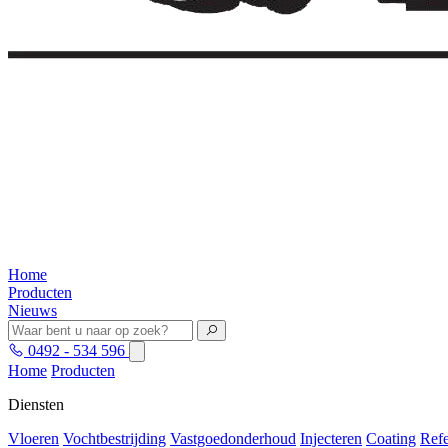
Home
Producten
Nieuws
0492 - 534 596
Home
Producten
Diensten
Vloeren
Vochtbestrijding
Vastgoedonderhoud
Injecteren
Coating
Refe