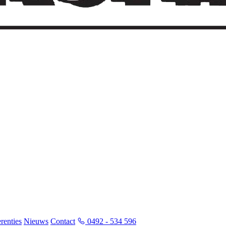
renties
Nieuws
Contact
0492 - 534 596