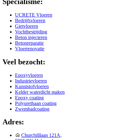
Specialisme:
UCRETE Vloeren
Bedrijfsvloeren
Gietvloeren
Vochtbestrijding
Beton injecteren
Betonreparatie
Vloerrenovatie
Veel bezocht:
Epoxyvloeren
Industrievloeren
Kunststofvloeren
Kelder waterdicht maken
Epoxy coating
Polyurethaan coating
Zwembadcoating
Adres:
Churchilllaan 121A,