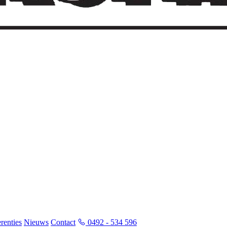
renties
Nieuws
Contact
0492 - 534 596