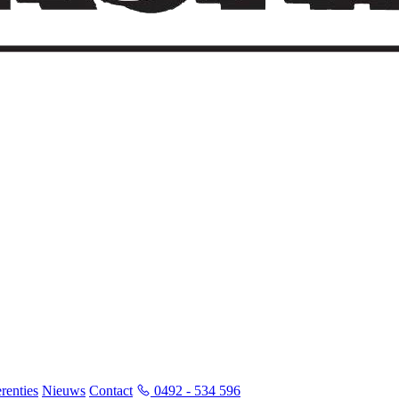
renties
Nieuws
Contact
0492 - 534 596