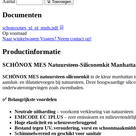
Aantal
Toevoegen
Documenten
schonoxmes_nl_nl_msds.pdf
Op voorraad
Naar winkelwagen
Vragen? Neem contact op!
Productinformatie
SCHÖNOX MES Natuursteen-Siliconenkit Manhattan
SCHÖNOX MES natuursteen-siliconenkit
in de kleur
manhattan
i
aansluit- en dilatatievoegen bij natuursteen. Deze hoogwaardige silic
onderwateromgevingen zoals zwembaden.
✅ Belangrijkste voordelen
Neutrale uitharding
– voorkomt verkleuring van natuursteen
EMICODE EC 1PLUS
– zeer emissiearm en milieuvriendelij
Hoge elasticiteit en scheuroverbruggend
Bestand tegen UV, veroudering, vorst en schoonmaakmidd
Schimmelwerend en geschikt voor sanitair