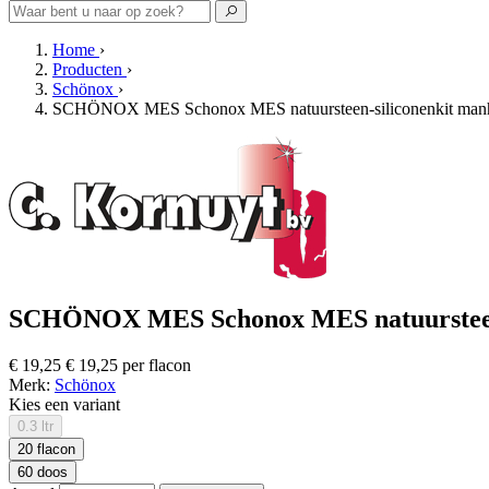
Home
›
Producten
›
Schönox
›
SCHÖNOX MES Schonox MES natuursteen-siliconenkit manha
SCHÖNOX MES Schonox MES natuursteen-si
€ 19,25
€ 19,25 per flacon
Merk:
Schönox
Kies een variant
0.3 ltr
20 flacon
60 doos