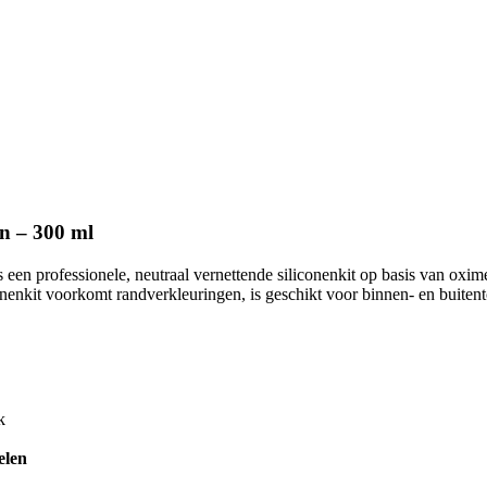
 – 300 ml
s een professionele, neutraal vernettende siliconenkit op basis van oxi
onenkit voorkomt randverkleuringen, is geschikt voor binnen- en buiten
k
elen