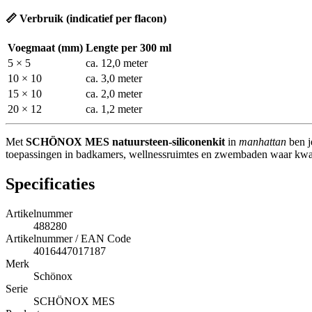
📏 Verbruik (indicatief per flacon)
Voegmaat (mm)
Lengte per 300 ml
5 × 5
ca. 12,0 meter
10 × 10
ca. 3,0 meter
15 × 10
ca. 2,0 meter
20 × 12
ca. 1,2 meter
Met
SCHÖNOX MES natuursteen-siliconenkit
in
manhattan
ben j
toepassingen in badkamers, wellnessruimtes en zwembaden waar kwalite
Specificaties
Artikelnummer
488280
Artikelnummer / EAN Code
4016447017187
Merk
Schönox
Serie
SCHÖNOX MES