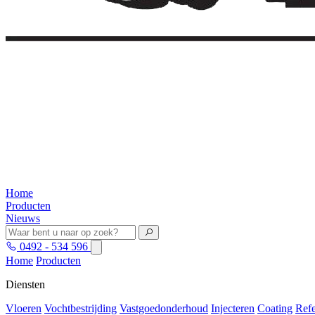
Home
Producten
Nieuws
0492 - 534 596
Home
Producten
Diensten
Vloeren
Vochtbestrijding
Vastgoedonderhoud
Injecteren
Coating
Refe