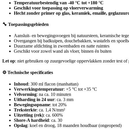
Temperatuurbestendig van -40 °C tot +180 °C
Geschikt voor toepassing op vloerverwarming
Hecht zonder primer op glas, keramiek, emaille, geglazuurd
🔧 Toepassingsgebieden
Aansluit- en bewegingsvoegen bij natuursteen, keramische tegel
Overgangen bij badkuipen, douchebakken, wastafels en spoel
Duurzame afdichting in zwembaden en natte ruimtes
Geschikt voor zowel wand als vloer, binnen én buiten
Let op
: niet gebruiken op zuurgevoelige oppervlakken zonder test of 
⚙️ Technische specificaties
Inhoud
: 300 ml flacon (manhattan)
Verwerkingstemperatuur
: +5 °C tot +35 °C
Velvorming
: na ca. 10 minuten
Uitharding in 24 uur
: ca. 3 mm
Bewegingsopname
: tot 20%
Treksterkte
: ca. 1,4 N/mm²
Uitzetting (rek)
: ca. 600%
Shore-A hardheid
: ca. 30
Opslag
: koel en droog, 18 maanden houdbaar (ongeopend)