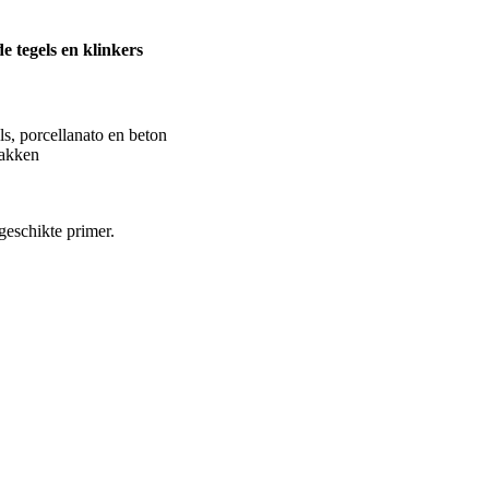
e tegels en klinkers
s, porcellanato en beton
bakken
geschikte primer.