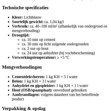
Technische specificaties
Kleur:
Lichtblauw
Soortelijk gewicht:
ca. 1,04 kg/l
Verbruik:
ca. 40–100 ml/m² (afhankelijk van ondergrond en
mengverhouding)
Droogtijd:
ca. 10 min op cement
ca. 30 min op licht zuigende ondergronden
ca. 2 uur op hout
ca. 24 uur op anhydriet (bij vochtbescherming)
Verwerkingstemperatuur:
≥ +5 °C
Mengverhoudingen
Cementdekvloeren:
1 kg KH + 5 l water
Beton:
1 kg KH + 3 l water
Anhydriet en gipspleister:
1 kg KH + 1 l water
Hout (OSB/spaanplaat):
onverdund gebruiken
Aanbrandlagen:
volgens datasheet van het betreffende
product
Verpakking & opslag