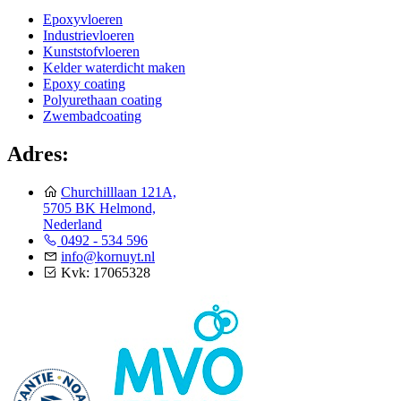
Epoxyvloeren
Industrievloeren
Kunststofvloeren
Kelder waterdicht maken
Epoxy coating
Polyurethaan coating
Zwembadcoating
Adres:
Churchilllaan 121A,
5705 BK Helmond,
Nederland
0492 - 534 596
info@kornuyt.nl
Kvk: 17065328