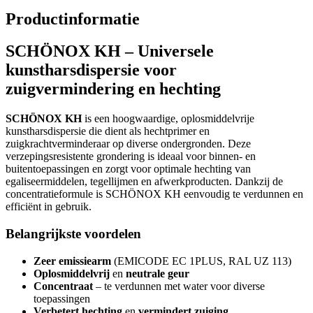
Productinformatie
SCHÖNOX KH – Universele
kunstharsdispersie voor
zuigvermindering en hechting
SCHÖNOX KH
is een hoogwaardige, oplosmiddelvrije
kunstharsdispersie die dient als hechtprimer en
zuigkrachtverminderaar op diverse ondergronden. Deze
verzepingsresistente grondering is ideaal voor binnen- en
buitentoepassingen en zorgt voor optimale hechting van
egaliseermiddelen, tegellijmen en afwerkproducten. Dankzij de
concentratieformule is SCHÖNOX KH eenvoudig te verdunnen en
efficiënt in gebruik.
Belangrijkste voordelen
Zeer emissiearm
(EMICODE EC 1PLUS, RAL UZ 113)
Oplosmiddelvrij
en
neutrale geur
Concentraat
– te verdunnen met water voor diverse
toepassingen
Verbetert hechting
en
vermindert zuiging