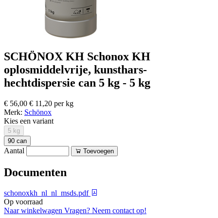
SCHÖNOX KH Schonox KH
oplosmiddelvrije, kunsthars-
hechtdispersie can 5 kg - 5 kg
€ 56,00
€ 11,20 per kg
Merk:
Schönox
Kies een variant
5 kg
90 can
Aantal
Toevoegen
Documenten
schonoxkh_nl_nl_msds.pdf
Op voorraad
Naar winkelwagen
Vragen? Neem contact op!