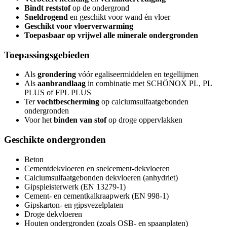
Bindt reststof
op de ondergrond
Sneldrogend
en geschikt voor wand én vloer
Geschikt voor vloerverwarming
Toepasbaar op vrijwel alle minerale ondergronden
Toepassingsgebieden
Als
grondering
vóór egaliseermiddelen en tegellijmen
Als
aanbrandlaag
in combinatie met SCHÖNOX PL, PL
PLUS of FPL PLUS
Ter
vochtbescherming
op calciumsulfaatgebonden
ondergronden
Voor het
binden van stof
op droge oppervlakken
Geschikte ondergronden
Beton
Cementdekvloeren en snelcement-dekvloeren
Calciumsulfaatgebonden dekvloeren (anhydriet)
Gipspleisterwerk (EN 13279-1)
Cement- en cementkalkraapwerk (EN 998-1)
Gipskarton- en gipsvezelplaten
Droge dekvloeren
Houten ondergronden (zoals OSB- en spaanplaten)