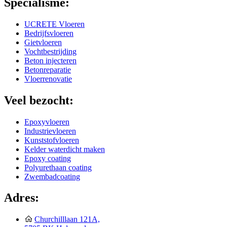
Specialisme:
UCRETE Vloeren
Bedrijfsvloeren
Gietvloeren
Vochtbestrijding
Beton injecteren
Betonreparatie
Vloerrenovatie
Veel bezocht:
Epoxyvloeren
Industrievloeren
Kunststofvloeren
Kelder waterdicht maken
Epoxy coating
Polyurethaan coating
Zwembadcoating
Adres:
Churchilllaan 121A,