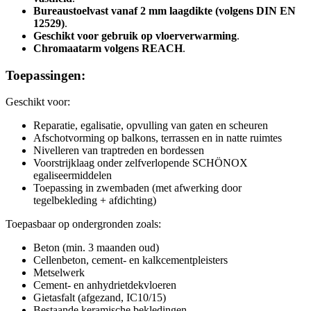
Bureaustoelvast vanaf 2 mm laagdikte (volgens DIN EN
12529)
.
Geschikt voor gebruik op vloerverwarming
.
Chromaatarm volgens REACH
.
Toepassingen:
Geschikt voor:
Reparatie, egalisatie, opvulling van gaten en scheuren
Afschotvorming op balkons, terrassen en in natte ruimtes
Nivelleren van traptreden en bordessen
Voorstrijklaag onder zelfverlopende SCHÖNOX
egaliseermiddelen
Toepassing in zwembaden (met afwerking door
tegelbekleding + afdichting)
Toepasbaar op ondergronden zoals:
Beton (min. 3 maanden oud)
Cellenbeton, cement- en kalkcementpleisters
Metselwerk
Cement- en anhydrietdekvloeren
Gietasfalt (afgezand, IC10/15)
Bestaande keramische bekledingen