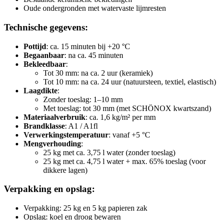
Oude ondergronden met watervaste lijmresten
Technische gegevens:
Pottijd
: ca. 15 minuten bij +20 °C
Begaanbaar
: na ca. 45 minuten
Bekleedbaar
:
Tot 30 mm: na ca. 2 uur (keramiek)
Tot 10 mm: na ca. 24 uur (natuursteen, textiel, elastisch)
Laagdikte
:
Zonder toeslag: 1–10 mm
Met toeslag: tot 30 mm (met SCHÖNOX kwartszand)
Materiaalverbruik
: ca. 1,6 kg/m² per mm
Brandklasse
: A1 / A1fl
Verwerkingstemperatuur
: vanaf +5 °C
Mengverhouding
:
25 kg met ca. 3,75 l water (zonder toeslag)
25 kg met ca. 4,75 l water + max. 65% toeslag (voor
dikkere lagen)
Verpakking en opslag:
Verpakking: 25 kg en 5 kg papieren zak
Opslag: koel en droog bewaren