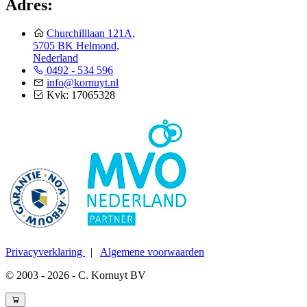
Adres:
Churchilllaan 121A,
5705 BK Helmond,
Nederland
0492 - 534 596
info@kornuyt.nl
Kvk: 17065328
Privacyverklaring
|
Algemene voorwaarden
© 2003 - 2026 - C. Kornuyt BV