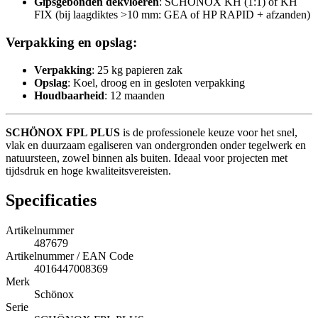
Gipsgebonden dekvloeren
: SCHÖNOX KH (1:1) of KH
FIX (bij laagdiktes >10 mm: GEA of HP RAPID + afzanden)
Verpakking en opslag:
Verpakking
: 25 kg papieren zak
Opslag
: Koel, droog en in gesloten verpakking
Houdbaarheid
: 12 maanden
SCHÖNOX FPL PLUS
is de professionele keuze voor het snel,
vlak en duurzaam egaliseren van ondergronden onder tegelwerk en
natuursteen, zowel binnen als buiten. Ideaal voor projecten met
tijdsdruk en hoge kwaliteitsvereisten.
Specificaties
Artikelnummer
487679
Artikelnummer / EAN Code
4016447008369
Merk
Schönox
Serie