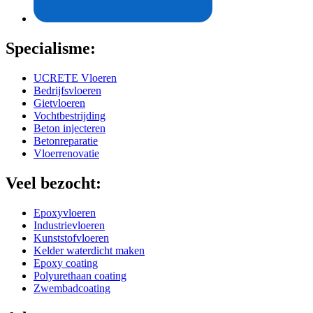
Specialisme:
UCRETE Vloeren
Bedrijfsvloeren
Gietvloeren
Vochtbestrijding
Beton injecteren
Betonreparatie
Vloerrenovatie
Veel bezocht:
Epoxyvloeren
Industrievloeren
Kunststofvloeren
Kelder waterdicht maken
Epoxy coating
Polyurethaan coating
Zwembadcoating