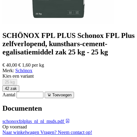
SCHÖNOX FPL PLUS Schonox FPL Plus
zelfverlopend, kunsthars-cement-
egalisatiemiddel zak 25 kg - 25 kg
€ 40,00
€ 1,60 per kg
Merk:
Schönox
Kies een variant
25 kg
42 zak
Aantal
Toevoegen
Documenten
schonoxfplplus_nl_nl_msds.pdf
Op voorraad
Naar winkelwagen
Vragen? Neem contact op!