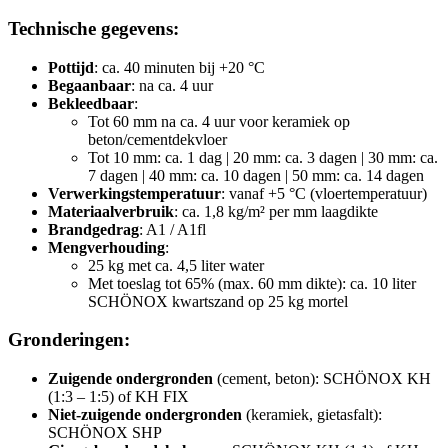
Technische gegevens:
Pottijd
: ca. 40 minuten bij +20 °C
Begaanbaar
: na ca. 4 uur
Bekleedbaar
:
Tot 60 mm na ca. 4 uur voor keramiek op
beton/cementdekvloer
Tot 10 mm: ca. 1 dag | 20 mm: ca. 3 dagen | 30 mm: ca.
7 dagen | 40 mm: ca. 10 dagen | 50 mm: ca. 14 dagen
Verwerkingstemperatuur
: vanaf +5 °C (vloertemperatuur)
Materiaalverbruik
: ca. 1,8 kg/m² per mm laagdikte
Brandgedrag
: A1 / A1fl
Mengverhouding
:
25 kg met ca. 4,5 liter water
Met toeslag tot 65% (max. 60 mm dikte): ca. 10 liter
SCHÖNOX kwartszand op 25 kg mortel
Gronderingen:
Zuigende ondergronden
(cement, beton): SCHÖNOX KH
(1:3 – 1:5) of KH FIX
Niet-zuigende ondergronden
(keramiek, gietasfalt):
SCHÖNOX SHP