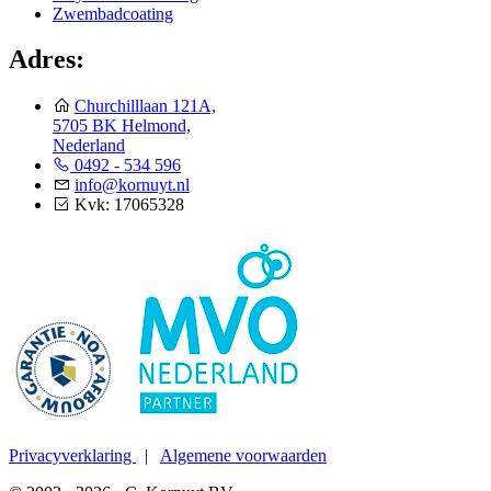
Zwembadcoating
Adres:
Churchilllaan 121A,
5705 BK Helmond,
Nederland
0492 - 534 596
info@kornuyt.nl
Kvk: 17065328
Privacyverklaring
|
Algemene voorwaarden