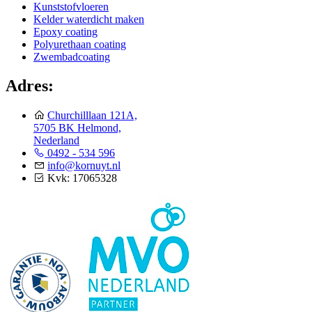
Kunststofvloeren
Kelder waterdicht maken
Epoxy coating
Polyurethaan coating
Zwembadcoating
Adres:
Churchilllaan 121A,
5705 BK Helmond,
Nederland
0492 - 534 596
info@kornuyt.nl
Kvk: 17065328