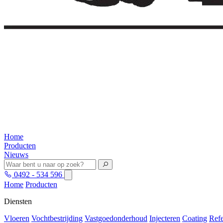
Home
Producten
Nieuws
0492 - 534 596
Home
Producten
Diensten
Vloeren
Vochtbestrijding
Vastgoedonderhoud
Injecteren
Coating
Refe