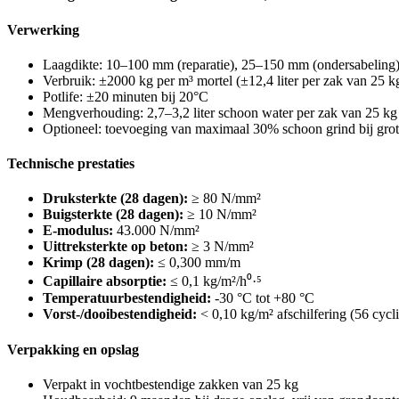
Verwerking
Laagdikte: 10–100 mm (reparatie), 25–150 mm (ondersabeling
Verbruik: ±2000 kg per m³ mortel (±12,4 liter per zak van 25 k
Potlife: ±20 minuten bij 20°C
Mengverhouding: 2,7–3,2 liter schoon water per zak van 25 kg
Optioneel: toevoeging van maximaal 30% schoon grind bij gro
Technische prestaties
Druksterkte (28 dagen):
≥ 80 N/mm²
Buigsterkte (28 dagen):
≥ 10 N/mm²
E-modulus:
43.000 N/mm²
Uittreksterkte op beton:
≥ 3 N/mm²
Krimp (28 dagen):
≤ 0,300 mm/m
Capillaire absorptie:
≤ 0,1 kg/m²/h⁰·⁵
Temperatuurbestendigheid:
-30 °C tot +80 °C
Vorst-/dooibestendigheid:
< 0,10 kg/m² afschilfering (56 cycli
Verpakking en opslag
Verpakt in vochtbestendige zakken van 25 kg