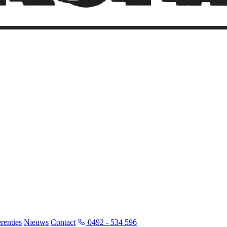
renties
Nieuws
Contact
0492 - 534 596