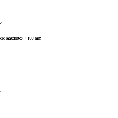
)
g)
tere laagdiktes (>100 mm)
)