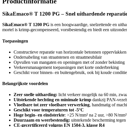
Productinformatie
SikaEmaco® T 1200 PG – Snel uithardende reparatie
SikaEmaco® T 1200 PG
is een hoogwaardige, snelzettende en uitha
mortel is krimp-gecompenseerd, vorstbestendig en biedt een uitzonderl
Toepassingen
Constructieve reparatie van horizontale betonnen oppervlakken
Ondersabeling van straatstenen en straatmeubilair
Opvullen van mangaten en openingen met of zonder bekisting
Verkeersmanagement toepassingen met korte onderbreking
Geschikt voor binnen- en buitengebruik, ook bij koude conditie
Belangrijkste voordelen
Zeer snelle uitharding:
licht verkeer mogelijk na 60 min, zwa
Uitstekende hechting en minimale krimp
dankzij PAN-vezel
Vloeibare tot zeer vloeibare verwerking
, handmatig of machi
Geschikt voor temperaturen tot -5°C
Hoge begin- en eindsterkte
: >25 N/mm² na 2 uur, >80 N/mm²
Duurzaam en weerbestendig:
uitstekende bescherming tegen 
CE-gecertificeerd volgens EN 1504-3, klasse R4