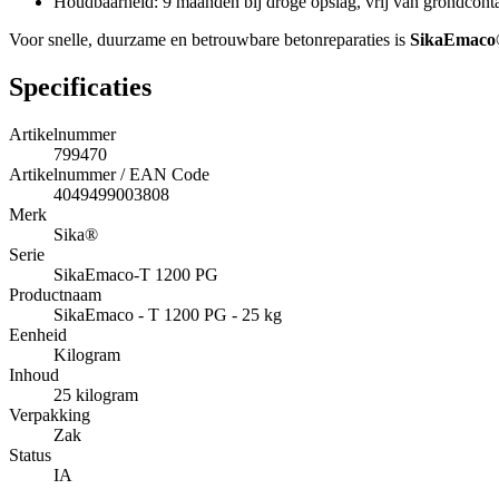
Houdbaarheid: 9 maanden bij droge opslag, vrij van grondcont
Voor snelle, duurzame en betrouwbare betonreparaties is
SikaEmaco
Specificaties
Artikelnummer
799470
Artikelnummer / EAN Code
4049499003808
Merk
Sika®
Serie
SikaEmaco-T 1200 PG
Productnaam
SikaEmaco - T 1200 PG - 25 kg
Eenheid
Kilogram
Inhoud
25 kilogram
Verpakking
Zak
Status
IA